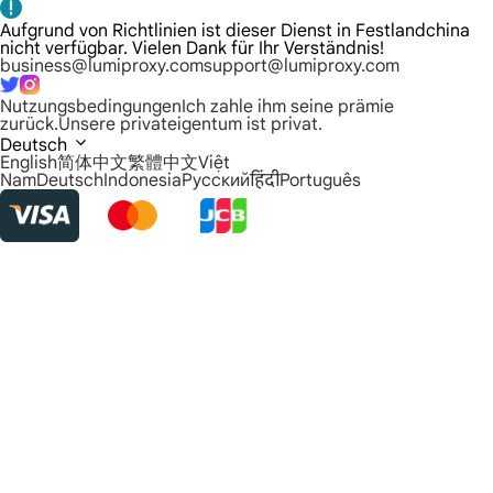
Aufgrund von Richtlinien ist dieser Dienst in Festlandchina
nicht verfügbar. Vielen Dank für Ihr Verständnis!
business@lumiproxy.com
support@lumiproxy.com
Nutzungsbedingungen
Ich zahle ihm seine prämie
zurück.
Unsere privateigentum ist privat.
Deutsch
English
简体中文
繁體中文
Việt
Nam
Deutsch
Indonesia
Русский
हिंदी
Português