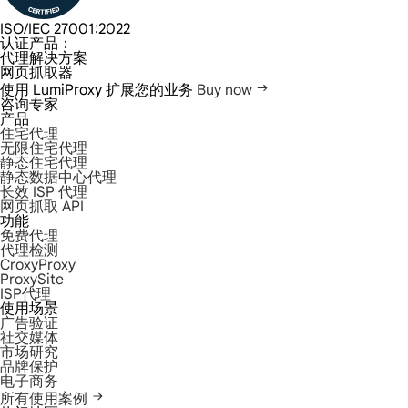
ISO/IEC 27001:2022
认证产品：
代理解决方案
网页抓取器
使用 LumiProxy 扩展您的业务
Buy now
咨询专家
产品
住宅代理
无限住宅代理
静态住宅代理
静态数据中心代理
长效 ISP 代理
网页抓取 API
功能
免费代理
代理检测
CroxyProxy
ProxySite
ISP代理
使用场景
广告验证
社交媒体
市场研究
品牌保护
电子商务
所有使用案例