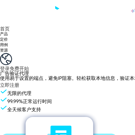
产品
享受 195+ 地点、全球任何城市和 50 个美国州的 9000 多万真实 IP。
我们只提供和测试世界上最快的数据中心代理 100% 匿名性和 100% IP 可用性。
Lumi 的长效 ISP 计划支持长达 12 小时的稳定时间，稳定的业务增长超快
流量计费，支持 HTTP/Socks5 协议。流量计费,
您有疑问吗？浏览常见问题列表并立即获得答案！
寻找专门针对您的需求量身定制的高级解决方案？
长期可用的代理，不会自动
使用全球稳定、快速、强大的数据中心
首页
产品
定价
用例
资源
登录
免费开始
广告验证代理
使用易于设置的端点，避免IP阻塞。轻松获取本地信息，验证
立即注册
无限的代理
99.99%正常运行时间
全天候客户支持