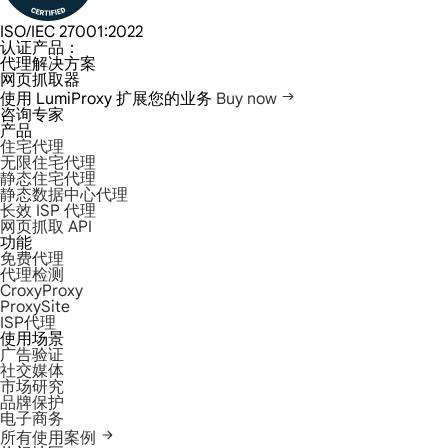
ISO/IEC 27001:2022
认证产品：
代理解决方案
网页抓取器
使用 LumiProxy 扩展您的业务
Buy now
咨询专家
产品
住宅代理
无限住宅代理
静态住宅代理
静态数据中心代理
长效 ISP 代理
网页抓取 API
功能
免费代理
代理检测
CroxyProxy
ProxySite
ISP代理
使用场景
广告验证
社交媒体
市场研究
品牌保护
电子商务
所有使用案例