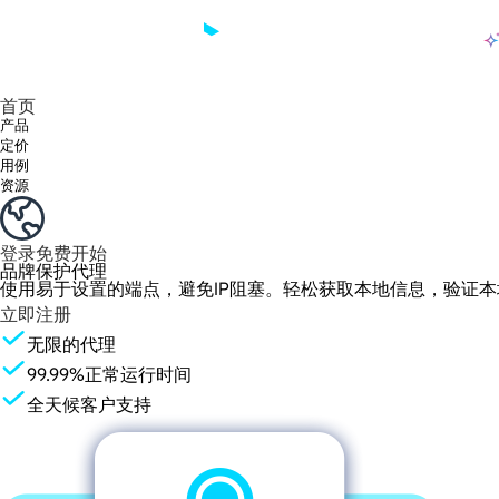
产品
享受 195+ 地点、全球任何城市和 50 个美国州的 9000 多万真实 IP。
我们只提供和测试世界上最快的数据中心代理 100% 匿名性和 100% IP 可用性。
Lumi 的长效 ISP 计划支持长达 12 小时的稳定时间，稳定的业务增长超快
流量计费，支持 HTTP/Socks5 协议。流量计费,
您有疑问吗？浏览常见问题列表并立即获得答案！
寻找专门针对您的需求量身定制的高级解决方案？
长期可用的代理，不会自动
使用全球稳定、快速、强大的数据中心
首页
产品
定价
用例
资源
登录
免费开始
品牌保护代理
使用易于设置的端点，避免IP阻塞。轻松获取本地信息，验证
立即注册
无限的代理
99.99%正常运行时间
全天候客户支持