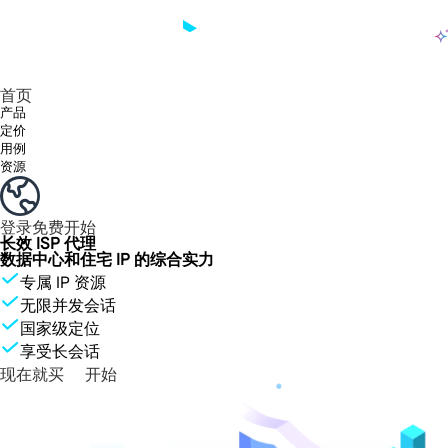
产品
享受 195+ 地点、全球任何城市和 50 个美国州的 9000 多万真实 IP。
我们只提供和测试世界上最快的数据中心代理 100% 匿名性和 100% IP 可用性。
Lumi 的长效 ISP 计划支持长达 12 小时的稳定时间，稳定的业务增长超快
流量计费，支持 HTTP/Socks5 协议。流量计费,
您有疑问吗？浏览常见问题列表并立即获得答案！
寻找专门针对您的需求量身定制的高级解决方案？
长期可用的代理，不会自动
使用全球稳定、快速、强大的数据中心
首页
产品
定价
用例
资源
登录
免费开始
长效 ISP 代理
数据中心和住宅 IP 的综合实力
专属 IP 资源
无限并发会话
国家级定位
享受长会话
现在就买
开始