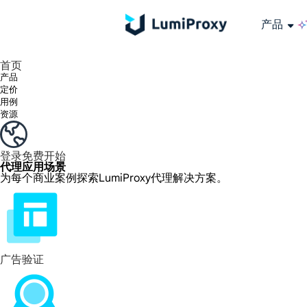
产品
享受 195+ 地点、全球任何城市和 50 个美国州的 9000 多万真实 IP。
我们只提供和测试世界上最快的数据中心代理 100% 匿名性和 100% IP 可用性。
Lumi 的长效 ISP 计划支持长达 12 小时的稳定时间，稳定的业务增长超快
流量计费，支持 HTTP/Socks5 协议。流量计费,
您有疑问吗？浏览常见问题列表并立即获得答案！
寻找专门针对您的需求量身定制的高级解决方案？
长期可用的代理，不会自动
使用全球稳定、快速、强大的数据中心
首页
产品
定价
用例
资源
登录
免费开始
代理应用场景
为每个商业案例探索LumiProxy代理解决方案。
广告验证