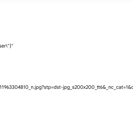
ser\"}"
3146729_2379134611963304810_n.jpg?stp=dst-jpg_s200x20