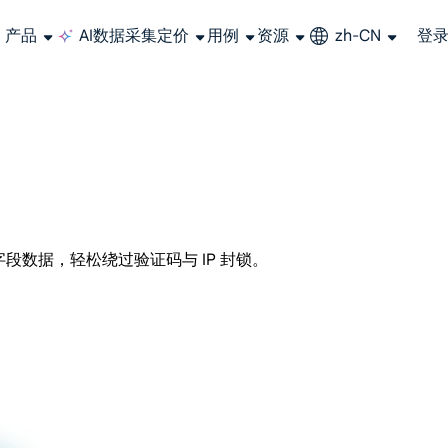
产品
AI数据采集
定价
用例
资源
zh-CN
登
长期可用的代理，不会自动换IP的住宅代理
使用全球稳定、快速、强大的数据中心 IP
联盟计划加入LumiProxy联盟计划并赚取高达10％的佣金。
从 Google、
大规模提
+ 字段数据，轻松绕过验证码与 IP 封锁。