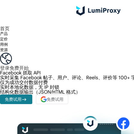
享受 195+ 地点、全球任何城市和 50 个美国州的 9000 多万真实 IP。
我们只提供和测试世界上最快的数据中心代理 100% 匿名性和 100% IP 可用性。
Lumi 的长效 ISP 计划支持长达 12 小时的稳定时间，稳定的业务增长超快
流量计费，支持 HTTP/Socks5 协议。流量计费,
您有疑问吗？浏览常见问题列表并立即获得答案！
寻找专门针对您的需求量身定制的高级解决方案？
首页
产品
定价
用例
资源
登录
免费开始
Facebook 抓取 API
实时采集 Facebook 帖子、用户、评论、Reels、评价等 100
仅为成功交付数据付费
实时本地化数据，无 IP 封锁
结构化数据输出（JSON/HTML 格式）
免费试用
免费试用