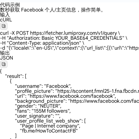
代码示例
数秒获取 Facebook 个人/主页信息，操作简单。
输入
cURL
curl -X POST https://fetcher.lumiproxy.com/v1/query \

-H "Authorization: Basic YOUR_BASE64_CREDENTIALS" \

-H "Content-Type: application/json" \

-d "{\"locale\":\"en-US\",\"context\":{\"url_list\":[{\"url\":\
输出
JSON
{

    "result": [

        {

            "username": "Facebook",

            "profile_picture": "https://scontent.fmnl
            "url": "https://www.facebook.com/facebook",

            "background_picture": "https://www.facebook.com/fac
            "gender": "NEUTER",

            "fans": "155M followers",

            "user_signature": "",

            "user_profile_list_web_show": [

                "Page | Internet company",

                "fb.me/HowToContactFB"

            ]
