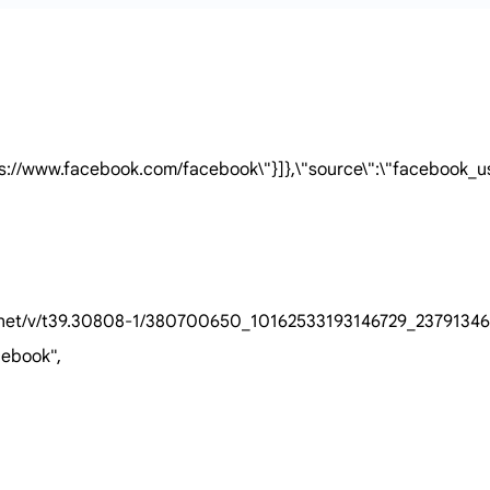
"https://www.facebook.com/facebook\"}]},\"source\":\"facebook_u
25-1.fna.fbcdn.net/v/t39.30808-1/380700650_1016253319
ebook",
