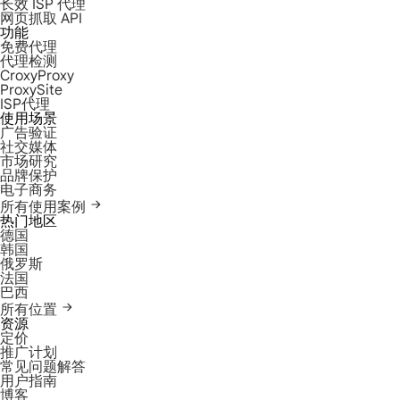
长效 ISP 代理
网页抓取 API
功能
免费代理
代理检测
CroxyProxy
ProxySite
ISP代理
使用场景
广告验证
社交媒体
市场研究
品牌保护
电子商务
所有使用案例
热门地区
德国
韩国
俄罗斯
法国
巴西
所有位置
资源
定价
推广计划
常见问题解答
用户指南
博客