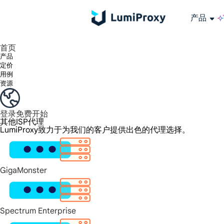
产品
享受 195+ 地点、全球任何城市和 50 个美国州的 9000 多万真实 IP。
我们只提供和测试世界上最快的数据中心代理 100% 匿名性和 100% IP 可用性。
Lumi 的长效 ISP 计划支持长达 12 小时的稳定时间，稳定的业务增长超快
流量计费，支持 HTTP/Socks5 协议。流量计费,
您有疑问吗？浏览常见问题列表并立即获得答案！
寻找专门针对您的需求量身定制的高级解决方案？
长期可用的代理，不会自动
使用全球稳定、快速、强大的数据中心
首页
产品
定价
用例
资源
登录
免费开始
其他ISP代理
LumiProxy致力于为我们的客户提供出色的代理选择。
GigaMonster
Spectrum Enterprise