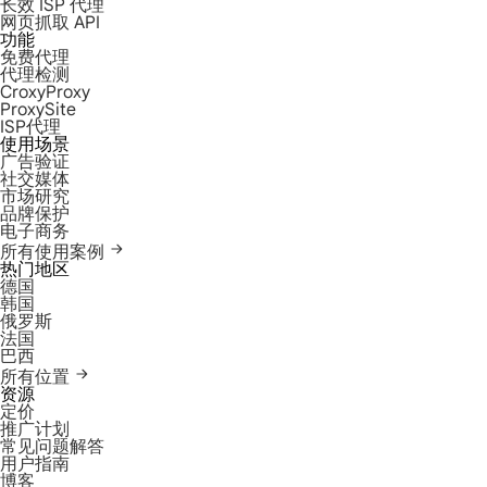
长效 ISP 代理
网页抓取 API
功能
免费代理
代理检测
CroxyProxy
ProxySite
ISP代理
使用场景
广告验证
社交媒体
市场研究
品牌保护
电子商务
所有使用案例
热门地区
德国
韩国
俄罗斯
法国
巴西
所有位置
资源
定价
推广计划
常见问题解答
用户指南
博客