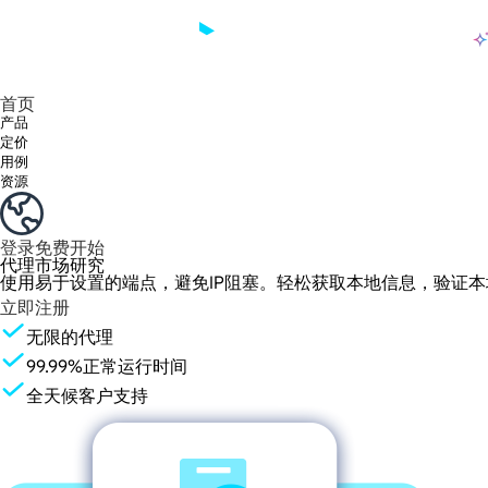
产品
享受 195+ 地点、全球任何城市和 50 个美国州的 9000 多万真实 IP。
我们只提供和测试世界上最快的数据中心代理 100% 匿名性和 100% IP 可用性。
Lumi 的长效 ISP 计划支持长达 12 小时的稳定时间，稳定的业务增长超快
流量计费，支持 HTTP/Socks5 协议。流量计费,
您有疑问吗？浏览常见问题列表并立即获得答案！
寻找专门针对您的需求量身定制的高级解决方案？
长期可用的代理，不会自动
使用全球稳定、快速、强大的数据中心
首页
产品
定价
用例
资源
登录
免费开始
代理市场研究
使用易于设置的端点，避免IP阻塞。轻松获取本地信息，验证
立即注册
无限的代理
99.99%正常运行时间
全天候客户支持