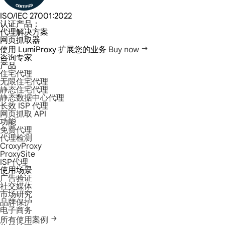
ISO/IEC 27001:2022
认证产品：
代理解决方案
网页抓取器
使用 LumiProxy 扩展您的业务
Buy now
咨询专家
产品
住宅代理
无限住宅代理
静态住宅代理
静态数据中心代理
长效 ISP 代理
网页抓取 API
功能
免费代理
代理检测
CroxyProxy
ProxySite
ISP代理
使用场景
广告验证
社交媒体
市场研究
品牌保护
电子商务
所有使用案例