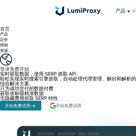
产品
享受 195+ 地点、全球任何城市和 50 个美国州的 9000 多万真实 IP。
我们只提供和测试世界上最快的数据中心代理 100% 匿名性和 100% IP 可用性。
Lumi 的长效 ISP 计划支持长达 12 小时的稳定时间，稳定的业务增长超快
流量计费，支持 HTTP/Socks5 协议。流量计费,
您有疑问吗？浏览常见问题列表并立即获得答案！
寻找专门针对您的需求量身定制的高级解决方案？
长期可用的代理，不会自动
使用全球稳定、快速、强大的数据中心
首页
产品
定价
用例
资源
登录
免费开始
实时获取数据，使用
SERP 抓取 API
轻松实现实时搜索引擎抓取，自动处理代理管理、解封和解析的
综合解决方案。
只为成功交付的数据付费
获取坐标级精准数据
无隐藏费用抓取 SERP 特性
开始免费试用
开始免费试用