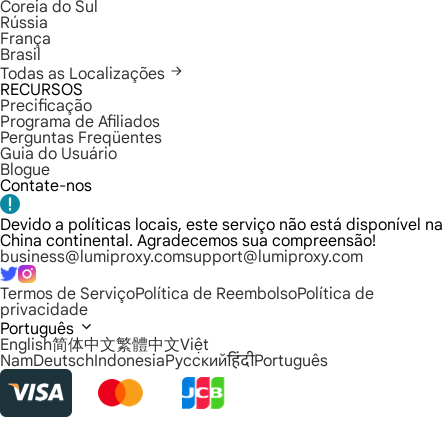
Coreia do Sul
Rússia
França
Brasil
Todas as Localizações
RECURSOS
Precificação
Programa de Afiliados
Perguntas Freqüentes
Guia do Usuário
Blogue
Contate-nos
Devido a políticas locais, este serviço não está disponível na
China continental. Agradecemos sua compreensão!
business@lumiproxy.com
support@lumiproxy.com
Termos de Serviço
Política de Reembolso
Política de
privacidade
Português
English
简体中文
繁體中文
Việt
Nam
Deutsch
Indonesia
Русский
हिंदी
Português