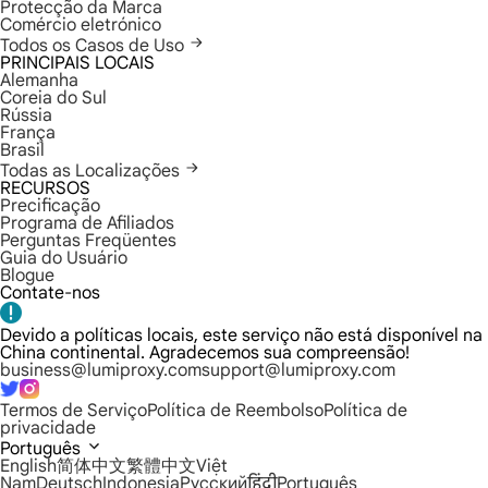
Protecção da Marca
Comércio eletrónico
Todos os Casos de Uso
PRINCIPAIS LOCAIS
Alemanha
Coreia do Sul
Rússia
França
Brasil
Todas as Localizações
RECURSOS
Precificação
Programa de Afiliados
Perguntas Freqüentes
Guia do Usuário
Blogue
Contate-nos
Devido a políticas locais, este serviço não está disponível na
China continental. Agradecemos sua compreensão!
business@lumiproxy.com
support@lumiproxy.com
Termos de Serviço
Política de Reembolso
Política de
privacidade
Português
English
简体中文
繁體中文
Việt
Nam
Deutsch
Indonesia
Русский
हिंदी
Português