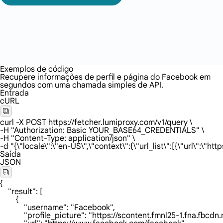
Exemplos de código
Recupere informações de perfil e página do Facebook em
segundos com uma chamada simples de API.
Entrada
cURL
curl -X POST https://fetcher.lumiproxy.com/v1/query \

-H "Authorization: Basic YOUR_BASE64_CREDENTIALS" \

-H "Content-Type: application/json" \

-d "{\"locale\":\"en-US\",\"context\":{\"url_list\":[{\"url\":\
Saída
JSON
{

    "result": [

        {

            "username": "Facebook",

            "profile_picture": "https://scontent.fmnl