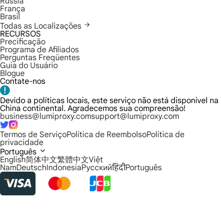
Rússia
França
Brasil
Todas as Localizações
RECURSOS
Precificação
Programa de Afiliados
Perguntas Freqüentes
Guia do Usuário
Blogue
Contate-nos
Devido a políticas locais, este serviço não está disponível na
China continental. Agradecemos sua compreensão!
business@lumiproxy.com
support@lumiproxy.com
Termos de Serviço
Política de Reembolso
Política de
privacidade
Português
English
简体中文
繁體中文
Việt
Nam
Deutsch
Indonesia
Русский
हिंदी
Português