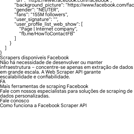
            "url": "https://www.facebook.com/facebook",

            "background_picture": "https://www.facebook.com/fac
            "gender": "NEUTER",

            "fans": "155M followers",

            "user_signature": "",

            "user_profile_list_web_show": [

                "Page | Internet company",

                "fb.me/HowToContactFB"

            ]

        }

    ]

}
Scrapers disponíveis Facebook
Não há necessidade de desenvolver ou manter
infraestrutura – concentre-se apenas em extração de dados
em grande escala. A Web Scraper API garante
escalabilidade e confiabilidade.
FA
Mais ferramentas de scraping Facebook
Fale com nossos especialistas para soluções de scraping de
dados personalizadas.
Fale conosco
Como funciona a Facebook Scraper API