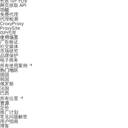
长效 ISP 代理
网页抓取 API
功能
免费代理
代理检测
CroxyProxy
ProxySite
ISP代理
使用场景
广告验证
社交媒体
市场研究
品牌保护
电子商务
所有使用案例
热门地区
德国
韩国
俄罗斯
法国
巴西
所有位置
资源
定价
推广计划
常见问题解答
用户指南
博客