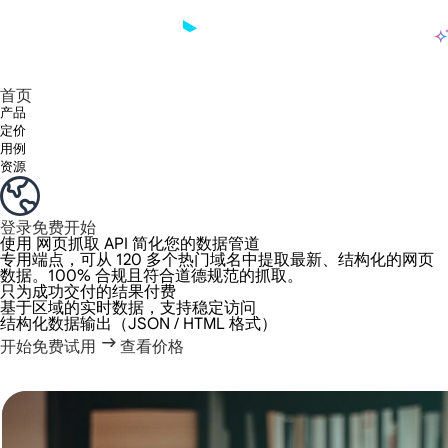
产品
享受 195+ 地点、全球任何城市和 50 个美国州的 9000 多万真实 IP。
我们只提供和测试世界上最快的数据中心代理 100% 匿名性和 100% IP 可用性。
Lumi 的长效 ISP 计划支持长达 12 小时的稳定时间，稳定的业务增长超快
流量计费，支持 HTTP/Socks5 协议。流量计费,
您有疑问吗？浏览常见问题列表并立即获得答案！
寻找专门针对您的需求量身定制的高级解决方案？
长期可用的代理，不会自动
使用全球稳定、快速、强大的数据中心
首页
产品
定价
用例
资源
登录
免费开始
使用
网页抓取 API
简化您的数据管道
专用端点，可从 120 多个热门域名中提取最新、结构化的网页
数据。100% 合规且符合道德规范的抓取。
只为成功交付的结果付费
基于区域的实时数据，支持稳定访问
结构化数据输出（JSON / HTML 格式）
开始免费试用
查看价格