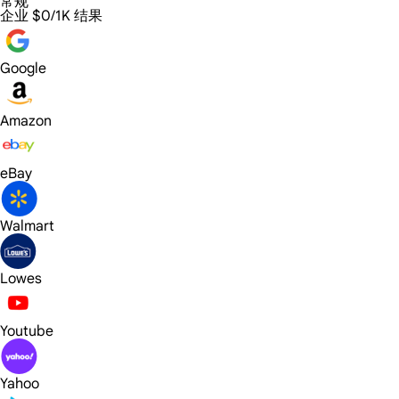
常规
企业
$0/1K 结果
Google
Amazon
eBay
Walmart
Lowes
Youtube
Yahoo