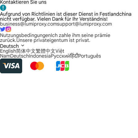
Kontaktieren Sie uns
Aufgrund von Richtlinien ist dieser Dienst in Festlandchina
nicht verfügbar. Vielen Dank für Ihr Verständnis!
business@lumiproxy.com
support@lumiproxy.com
Nutzungsbedingungen
Ich zahle ihm seine prämie
zurück.
Unsere privateigentum ist privat.
Deutsch
English
简体中文
繁體中文
Việt
Nam
Deutsch
Indonesia
Русский
हिंदी
Português