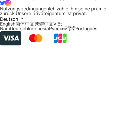
Nutzungsbedingungen
Ich zahle ihm seine prämie
zurück.
Unsere privateigentum ist privat.
Deutsch
English
简体中文
繁體中文
Việt
Nam
Deutsch
Indonesia
Русский
हिंदी
Português