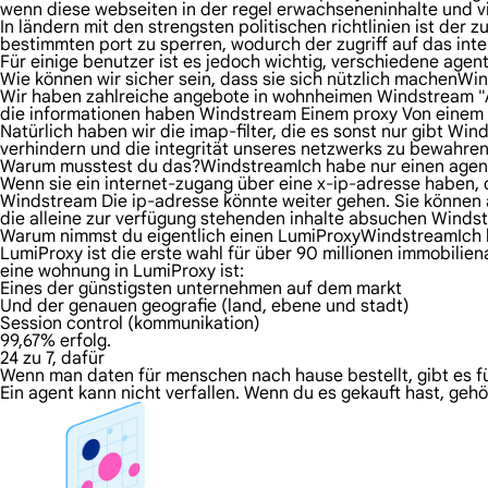
wenn diese webseiten in der regel erwachseneninhalte und v
In ländern mit den strengsten politischen richtlinien ist der
bestimmten port zu sperren, wodurch der zugriff auf das inte
Für einige benutzer ist es jedoch wichtig, verschiedene agen
Wie können wir sicher sein, dass sie sich nützlich machenW
Wir haben zahlreiche angebote in wohnheimen Windstream "Ag
die informationen haben Windstream Einem proxy Von einem 
Natürlich haben wir die imap-filter, die es sonst nur gibt Wi
verhindern und die integrität unseres netzwerks zu bewahren,
Warum musstest du das?WindstreamIch habe nur einen agen
Wenn sie ein internet-zugang über eine x-ip-adresse haben, d
Windstream Die ip-adresse könnte weiter gehen. Sie können 
die alleine zur verfügung stehenden inhalte absuchen Wind
Warum nimmst du eigentlich einen LumiProxyWindstreamIch 
LumiProxy ist die erste wahl für über 90 millionen immobilie
eine wohnung in LumiProxy ist:
Eines der günstigsten unternehmen auf dem markt
Und der genauen geografie (land, ebene und stadt)
Session control (kommunikation)
99,67% erfolg.
24 zu 7, dafür
Wenn man daten für menschen nach hause bestellt, gibt es fü
Ein agent kann nicht verfallen. Wenn du es gekauft hast, geh