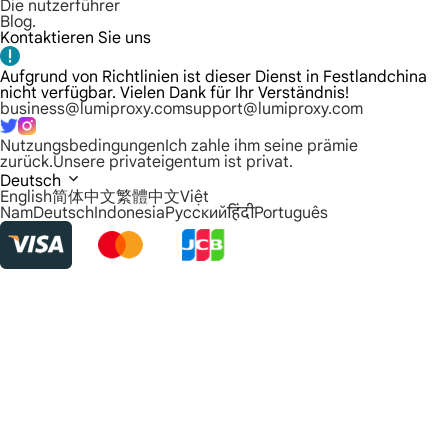
Die nutzerführer
Blog.
Kontaktieren Sie uns
Aufgrund von Richtlinien ist dieser Dienst in Festlandchina
nicht verfügbar. Vielen Dank für Ihr Verständnis!
business@lumiproxy.com
support@lumiproxy.com
Nutzungsbedingungen
Ich zahle ihm seine prämie
zurück.
Unsere privateigentum ist privat.
Deutsch
English
简体中文
繁體中文
Việt
Nam
Deutsch
Indonesia
Русский
हिंदी
Português