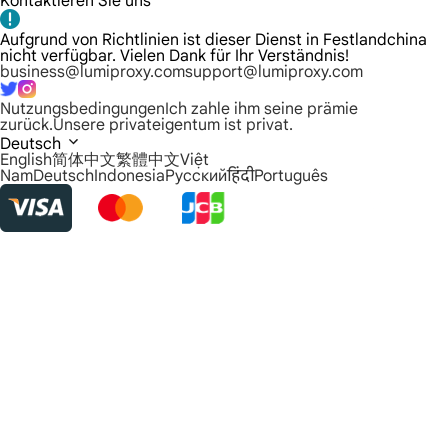
Kontaktieren Sie uns
Aufgrund von Richtlinien ist dieser Dienst in Festlandchina
nicht verfügbar. Vielen Dank für Ihr Verständnis!
business@lumiproxy.com
support@lumiproxy.com
Nutzungsbedingungen
Ich zahle ihm seine prämie
zurück.
Unsere privateigentum ist privat.
Deutsch
English
简体中文
繁體中文
Việt
Nam
Deutsch
Indonesia
Русский
हिंदी
Português