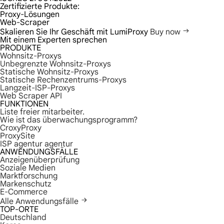
Zertifizierte Produkte:
Proxy-Lösungen
Web-Scraper
Skalieren Sie Ihr Geschäft mit LumiProxy
Buy now
Mit einem Experten sprechen
PRODUKTE
Wohnsitz-Proxys
Unbegrenzte Wohnsitz-Proxys
Statische Wohnsitz-Proxys
Statische Rechenzentrums-Proxys
Langzeit-ISP-Proxys
Web Scraper API
FUNKTIONEN
Liste freier mitarbeiter.
Wie ist das überwachungsprogramm?
CroxyProxy
ProxySite
ISP agentur agentur
ANWENDUNGSFÄLLE
Anzeigenüberprüfung
Soziale Medien
Marktforschung
Markenschutz
E-Commerce
Alle Anwendungsfälle
TOP-ORTE
Deutschland