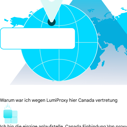
Warum war ich wegen LumiProxy hier Canada vertretung
Ich bin die einzige anlaufstelle. Canada Einbindung Von prox