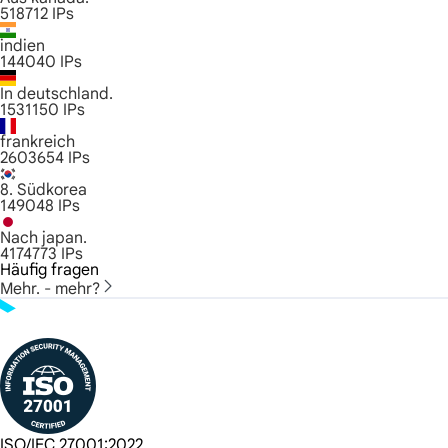
518712
IPs
indien
144040
IPs
In deutschland.
1531150
IPs
frankreich
2603654
IPs
8. Südkorea
149048
IPs
Nach japan.
4174773
IPs
Häufig fragen
Mehr. - mehr?
ISO/IEC 27001:2022