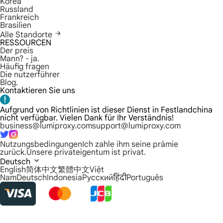
Korea
Russland
Frankreich
Brasilien
Alle Standorte
RESSOURCEN
Der preis
Mann? - ja.
Häufig fragen
Die nutzerführer
Blog.
Kontaktieren Sie uns
Aufgrund von Richtlinien ist dieser Dienst in Festlandchina
nicht verfügbar. Vielen Dank für Ihr Verständnis!
business@lumiproxy.com
support@lumiproxy.com
Nutzungsbedingungen
Ich zahle ihm seine prämie
zurück.
Unsere privateigentum ist privat.
Deutsch
English
简体中文
繁體中文
Việt
Nam
Deutsch
Indonesia
Русский
हिंदी
Português