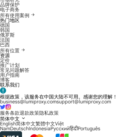
市场研究
品牌保护
电子商务
所有使用案例
热门地区
德国
韩国
俄罗斯
法国
巴西
所有位置
资源
定价
推广计划
常见问题解答
用户指南
博客
联系我们
根据政策，该服务在中国大陆不可用。感谢您的理解！
business@lumiproxy.com
support@lumiproxy.com
服务条款
退款政策
隐私政策
简体中文
English
简体中文
繁體中文
Việt
Nam
Deutsch
Indonesia
Русский
हिंदी
Português