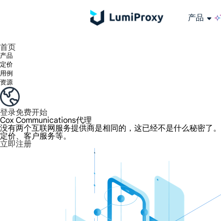
产品
享受 195+ 地点、全球任何城市和 50 个美国州的 9000 多万真实 IP。
我们只提供和测试世界上最快的数据中心代理 100% 匿名性和 100% IP 可用性。
Lumi 的长效 ISP 计划支持长达 12 小时的稳定时间，稳定的业务增长超快
流量计费，支持 HTTP/Socks5 协议。流量计费,
您有疑问吗？浏览常见问题列表并立即获得答案！
寻找专门针对您的需求量身定制的高级解决方案？
长期可用的代理，不会自动
使用全球稳定、快速、强大的数据中心
首页
产品
定价
用例
资源
登录
免费开始
Cox Communications代理
没有两个互联网服务提供商是相同的，这已经不是什么秘密了。提供商
定价、客户服务等。
立即注册