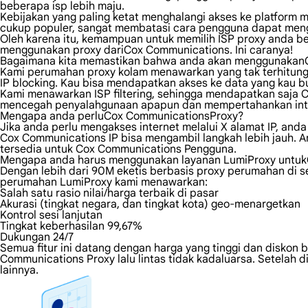
beberapa isp lebih maju.
Kebijakan yang paling ketat menghalangi akses ke platform me
cukup populer, sangat membatasi cara pengguna dapat men
Oleh karena itu, kemampuan untuk memilih ISP proxy anda 
menggunakan proxy dariCox Communications. Ini caranya!
Bagaimana kita memastikan bahwa anda akan menggunakan
Kami perumahan proxy kolam menawarkan yang tak terhitung j
IP blocking. Kau bisa mendapatkan akses ke data yang kau b
Kami menawarkan ISP filtering, sehingga mendapatkan saja 
mencegah penyalahgunaan apapun dan mempertahankan integrit
Mengapa anda perluCox CommunicationsProxy?
Jika anda perlu mengakses internet melalui X alamat IP, an
Cox Communications IP bisa mengambil langkah lebih jauh. A
tersedia untuk Cox Communications Pengguna.
Mengapa anda harus menggunakan layanan LumiProxy untu
Dengan lebih dari 90M eketis berbasis proxy perumahan di se
perumahan LumiProxy kami menawarkan:
Salah satu rasio nilai/harga terbaik di pasar
Akurasi (tingkat negara, dan tingkat kota) geo-menargetkan
Kontrol sesi lanjutan
Tingkat keberhasilan 99,67%
Dukungan 24/7
Semua fitur ini datang dengan harga yang tinggi dan diskon b
Communications Proxy lalu lintas tidak kadaluarsa. Setelah 
lainnya.