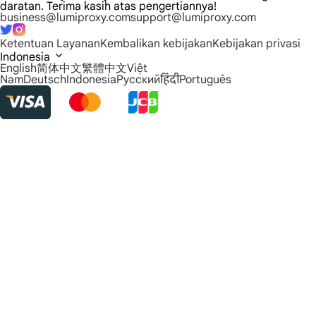
daratan. Terima kasih atas pengertiannya!
business@lumiproxy.com
support@lumiproxy.com
Ketentuan Layanan
Kembalikan kebijakan
Kebijakan privasi
Indonesia
English
简体中文
繁體中文
Việt
Nam
Deutsch
Indonesia
Русский
हिंदी
Português