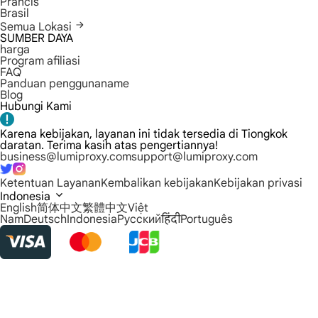
Prancis
Brasil
Semua Lokasi
SUMBER DAYA
harga
Program afiliasi
FAQ
Panduan penggunaname
Blog
Hubungi Kami
Karena kebijakan, layanan ini tidak tersedia di Tiongkok
daratan. Terima kasih atas pengertiannya!
business@lumiproxy.com
support@lumiproxy.com
Ketentuan Layanan
Kembalikan kebijakan
Kebijakan privasi
Indonesia
English
简体中文
繁體中文
Việt
Nam
Deutsch
Indonesia
Русский
हिंदी
Português