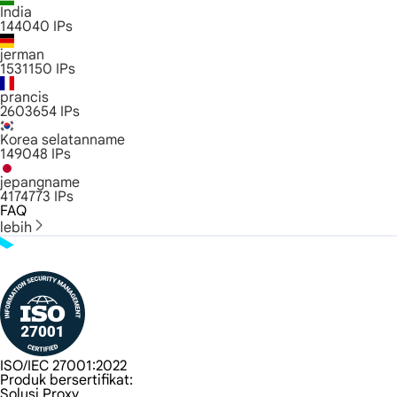
India
144040
IPs
jerman
1531150
IPs
prancis
2603654
IPs
Korea selatanname
149048
IPs
jepangname
4174773
IPs
FAQ
lebih
ISO/IEC 27001:2022
Produk bersertifikat:
Solusi Proxy