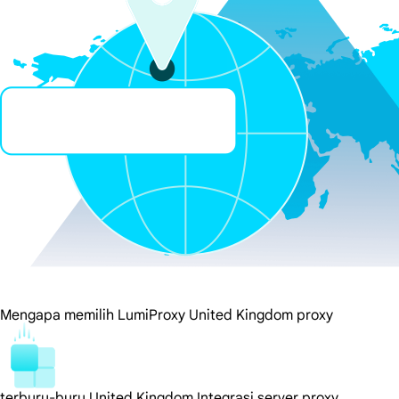
Mengapa memilih LumiProxy United Kingdom proxy
terburu-buru United Kingdom Integrasi server proxy