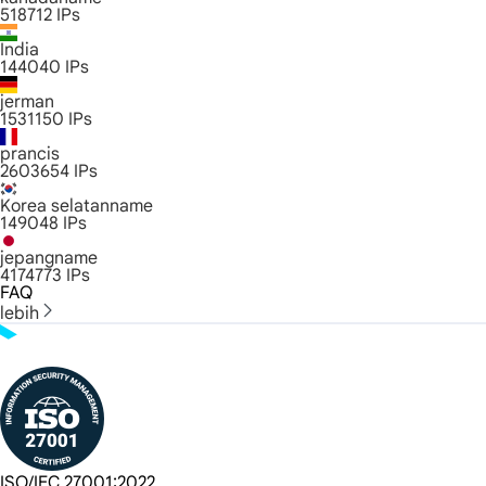
518712
IPs
India
144040
IPs
jerman
1531150
IPs
prancis
2603654
IPs
Korea selatanname
149048
IPs
jepangname
4174773
IPs
FAQ
lebih
ISO/IEC 27001:2022