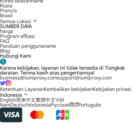
Korea selatanname
Rusia
Prancis
Brasil
Semua Lokasi
SUMBER DAYA
harga
Program afiliasi
FAQ
Panduan penggunaname
Blog
Hubungi Kami
Karena kebijakan, layanan ini tidak tersedia di Tiongkok
daratan. Terima kasih atas pengertiannya!
business@lumiproxy.com
support@lumiproxy.com
Ketentuan Layanan
Kembalikan kebijakan
Kebijakan privasi
Indonesia
English
简体中文
繁體中文
Việt
Nam
Deutsch
Indonesia
Русский
हिंदी
Português