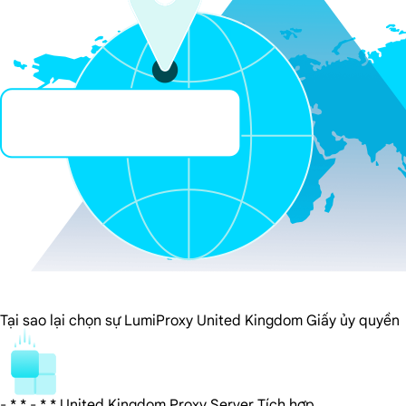
Tại sao lại chọn sự LumiProxy United Kingdom Giấy ủy quyền
- * * - * * United Kingdom Proxy Server Tích hợp