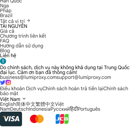
Hàn Quốc
Nga
Pháp
Brazil
Tất cả vị trí
TÀI NGUYÊN
Giá cả
Chương trình liên kết
FAQ
Hướng dẫn sử dụng
Blog
Liên hệ
Do chính sách, dịch vụ này không khả dụng tại Trung Quốc
đại lục. Cảm ơn bạn đã thông cảm!
business@lumiproxy.com
support@lumiproxy.com
Điều khoản Dịch vụ
Chính sách hoàn trả tiền lại
Chính sách
bảo mật
Việt Nam
English
简体中文
繁體中文
Việt
Nam
Deutsch
Indonesia
Русский
हिंदी
Português