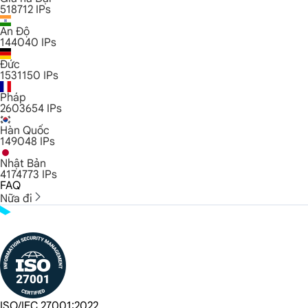
518712
IPs
Ấn Độ
144040
IPs
Đức
1531150
IPs
Pháp
2603654
IPs
Hàn Quốc
149048
IPs
Nhật Bản
4174773
IPs
FAQ
Nữa đi
ISO/IEC 27001:2022