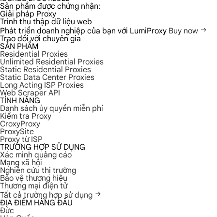
Sản phẩm được chứng nhận:
Giải pháp Proxy
Trình thu thập dữ liệu web
Phát triển doanh nghiệp của bạn với LumiProxy
Buy now
Trao đổi với chuyên gia
SẢN PHẨM
Residential Proxies
Unlimited Residential Proxies
Static Residential Proxies
Static Data Center Proxies
Long Acting ISP Proxies
Web Scraper API
TÍNH NĂNG
Danh sách ủy quyền miễn phí
Kiểm tra Proxy
CroxyProxy
ProxySite
Proxy từ ISP
TRƯỜNG HỢP SỬ DỤNG
Xác minh quảng cáo
Mạng xã hội
Nghiên cứu thị trường
Bảo vệ thương hiệu
Thương mại điện tử
Tất cả trường hợp sử dụng
ĐỊA ĐIỂM HÀNG ĐẦU
Đức