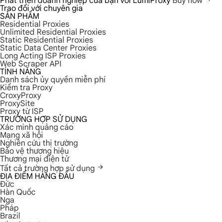
Phát triển doanh nghiệp của bạn với LumiProxy
Buy now
Trao đổi với chuyên gia
SẢN PHẨM
Residential Proxies
Unlimited Residential Proxies
Static Residential Proxies
Static Data Center Proxies
Long Acting ISP Proxies
Web Scraper API
TÍNH NĂNG
Danh sách ủy quyền miễn phí
Kiểm tra Proxy
CroxyProxy
ProxySite
Proxy từ ISP
TRƯỜNG HỢP SỬ DỤNG
Xác minh quảng cáo
Mạng xã hội
Nghiên cứu thị trường
Bảo vệ thương hiệu
Thương mại điện tử
Tất cả trường hợp sử dụng
ĐỊA ĐIỂM HÀNG ĐẦU
Đức
Hàn Quốc
Nga
Pháp
Brazil