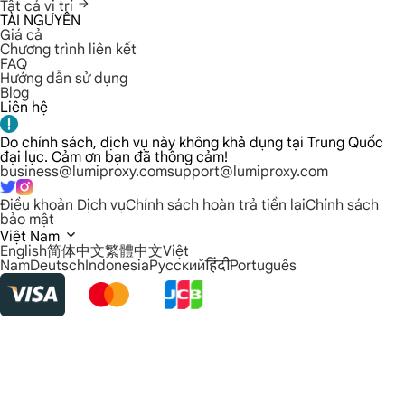
Tất cả vị trí
TÀI NGUYÊN
Giá cả
Chương trình liên kết
FAQ
Hướng dẫn sử dụng
Blog
Liên hệ
Do chính sách, dịch vụ này không khả dụng tại Trung Quốc
đại lục. Cảm ơn bạn đã thông cảm!
business@lumiproxy.com
support@lumiproxy.com
Điều khoản Dịch vụ
Chính sách hoàn trả tiền lại
Chính sách
bảo mật
Việt Nam
English
简体中文
繁體中文
Việt
Nam
Deutsch
Indonesia
Русский
हिंदी
Português