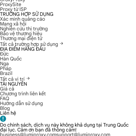
ProxySite
Proxy từ ISP
TRƯỜNG HỢP SỬ DỤNG
Xác minh quảng cáo
Mạng xã hội
Nghiên cứu thị trường
Bảo vệ thương hiệu
Thương mại điện tử
Tất cả trường hợp sử dụng
ĐỊA ĐIỂM HÀNG ĐẦU
Đức
Hàn Quốc
Nga
Pháp
Brazil
Tất cả vị trí
TÀI NGUYÊN
Giá cả
Chương trình liên kết
FAQ
Hướng dẫn sử dụng
Blog
Liên hệ
Do chính sách, dịch vụ này không khả dụng tại Trung Quốc
đại lục. Cảm ơn bạn đã thông cảm!
business@lumiproxy.com
support@lumiproxy.com