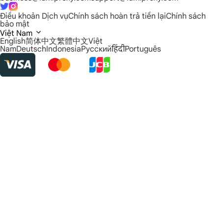
Điều khoản Dịch vụ
Chính sách hoàn trả tiền lại
Chính sách
bảo mật
Việt Nam
English
简体中文
繁體中文
Việt
Nam
Deutsch
Indonesia
Русский
हिंदी
Português