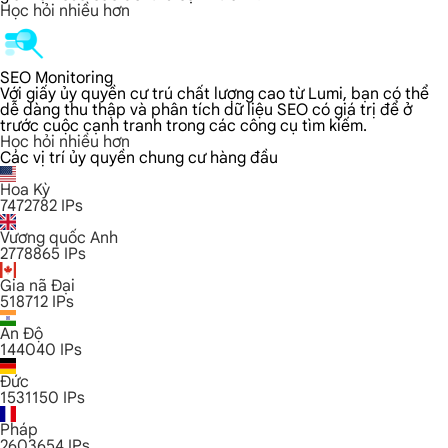
Học hỏi nhiều hơn
SEO Monitoring
Với giấy ủy quyền cư trú chất lượng cao từ Lumi, bạn có thể
dễ dàng thu thập và phân tích dữ liệu SEO có giá trị để ở
trước cuộc cạnh tranh trong các công cụ tìm kiếm.
Học hỏi nhiều hơn
Các vị trí ủy quyền chung cư hàng đầu
Hoa Kỳ
7472782
IPs
Vương quốc Anh
2778865
IPs
Gia nã Đại
518712
IPs
Ấn Độ
144040
IPs
Đức
1531150
IPs
Pháp
2603654
IPs