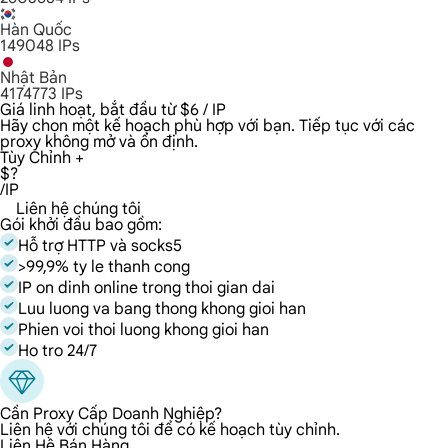
Hàn Quốc
149048
IPs
Nhật Bản
4174773
IPs
Giá linh hoạt, bắt đầu từ $6 / IP
Hãy chọn một kế hoạch phù hợp với bạn. Tiếp tục với các
proxy không mở và ổn định.
Tùy Chỉnh +
$?
/IP
Liên hệ chúng tôi
Gói khởi đầu bao gồm:
Hỗ trợ HTTP và socks5
>99,9% ty le thanh cong
IP on dinh online trong thoi gian dai
Luu luong va bang thong khong gioi han
Phien voi thoi luong khong gioi han
Ho tro 24/7
Cần Proxy Cấp Doanh Nghiệp?
Liên hệ với chúng tôi để có kế hoạch tùy chỉnh.
Liên Hệ Bán Hàng