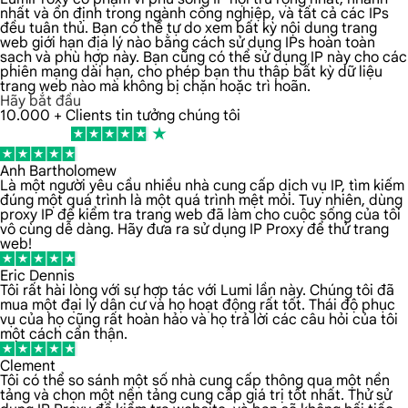
nhất và ổn định trong ngành công nghiệp, và tất cả các IPs
đều tuân thủ. Bạn có thể tự do xem bất kỳ nội dung trang
web giới hạn địa lý nào bằng cách sử dụng IPs hoàn toàn
sạch và phù hợp này. Bạn cũng có thể sử dụng IP này cho các
phiên mạng dài hạn, cho phép bạn thu thập bất kỳ dữ liệu
trang web nào mà không bị chặn hoặc trì hoãn.
Hãy bắt đầu
10.000 + Clients tin tưởng chúng tôi
Anh Bartholomew
Là một người yêu cầu nhiều nhà cung cấp dịch vụ IP, tìm kiếm
đúng một quá trình là một quá trình mệt mỏi. Tuy nhiên, dùng
proxy IP để kiểm tra trang web đã làm cho cuộc sống của tôi
vô cùng dễ dàng. Hãy đưa ra sử dụng IP Proxy để thử trang
web!
Eric Dennis
Tôi rất hài lòng với sự hợp tác với Lumi lần này. Chúng tôi đã
mua một đại lý dân cư và họ hoạt động rất tốt. Thái độ phục
vụ của họ cũng rất hoàn hảo và họ trả lời các câu hỏi của tôi
một cách cẩn thận.
Clement
Tôi có thể so sánh một số nhà cung cấp thông qua một nền
tảng và chọn một nền tảng cung cấp giá trị tốt nhất. Thử sử