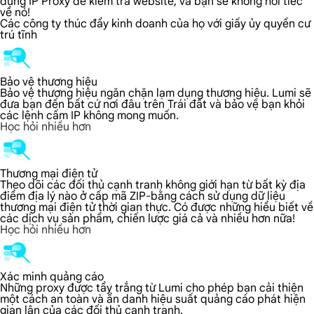
dụng IP Proxy để kiểm tra website, và bạn sẽ không hối tiếc
về nó!
Các công ty thúc đẩy kinh doanh của họ với giấy ủy quyền cư
trú tĩnh
Bảo vệ thương hiệu
Bảo vệ thương hiệu ngăn chặn lạm dụng thương hiệu. Lumi sẽ
đưa bạn đến bất cứ nơi đâu trên Trái đất và bảo vệ bạn khỏi
các lệnh cấm IP không mong muốn.
Học hỏi nhiều hơn
Thương mại điện tử
Theo dõi các đối thủ cạnh tranh không giới hạn từ bất kỳ địa
điểm địa lý nào ở cấp mã ZIP-bằng cách sử dụng dữ liệu
thương mại điện tử thời gian thực. Có được những hiểu biết về
các dịch vụ sản phẩm, chiến lược giá cả và nhiều hơn nữa!
Học hỏi nhiều hơn
Xác minh quảng cáo
Những proxy được tẩy trắng từ Lumi cho phép bạn cải thiện
một cách an toàn và ẩn danh hiệu suất quảng cáo phát hiện
gian lận của các đối thủ cạnh tranh.