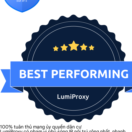
100% tuân thủ mạng ủy quyền dân cư
LumiProxy có phạm vi phủ sóng IP nội trú rộng nhất, nhanh