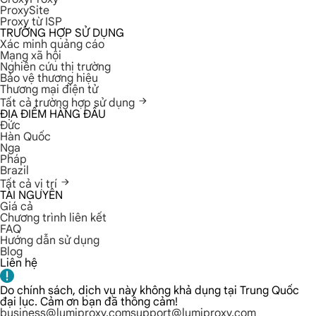
ProxySite
Proxy từ ISP
TRƯỜNG HỢP SỬ DỤNG
Xác minh quảng cáo
Mạng xã hội
Nghiên cứu thị trường
Bảo vệ thương hiệu
Thương mại điện tử
Tất cả trường hợp sử dụng
ĐỊA ĐIỂM HÀNG ĐẦU
Đức
Hàn Quốc
Nga
Pháp
Brazil
Tất cả vị trí
TÀI NGUYÊN
Giá cả
Chương trình liên kết
FAQ
Hướng dẫn sử dụng
Blog
Liên hệ
Do chính sách, dịch vụ này không khả dụng tại Trung Quốc
đại lục. Cảm ơn bạn đã thông cảm!
business@lumiproxy.com
support@lumiproxy.com