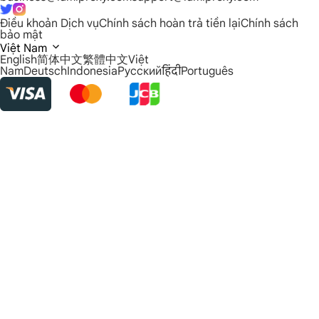
Điều khoản Dịch vụ
Chính sách hoàn trả tiền lại
Chính sách
bảo mật
Việt Nam
English
简体中文
繁體中文
Việt
Nam
Deutsch
Indonesia
Русский
हिंदी
Português