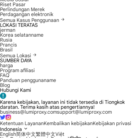
Riset Pasar
Perlindungan Merek
Perdagangan elektronik
Semua Kasus Penggunaan
LOKASI TERATAS
jerman
Korea selatanname
Rusia
Prancis
Brasil
Semua Lokasi
SUMBER DAYA
harga
Program afiliasi
FAQ
Panduan penggunaname
Blog
Hubungi Kami
Karena kebijakan, layanan ini tidak tersedia di Tiongkok
daratan. Terima kasih atas pengertiannya!
business@lumiproxy.com
support@lumiproxy.com
Ketentuan Layanan
Kembalikan kebijakan
Kebijakan privasi
Indonesia
English
简体中文
繁體中文
Việt