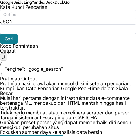
Google
Baidu
Bing
Yandex
DuckDuckGo
Kata Kunci Pencarian
JSON
Cari
Kode Permintaan
Output
{

    "engine": "google_search"

}
Pratinjau Output
Pratinjau hasil crawl akan muncul di sini setelah pencarian.
Kumpulkan Data Pencarian Google Real-time dalam Skala
Besar
Mulai hari pertama dengan infrastruktur data e-commerce
bertenaga ML, mencakup dari HTML mentah hingga hasil
terstruktur.
Tidak perlu membuat atau memelihara scraper dan parser
Tangani sistem anti-scraping dan CAPTCHA
Gunakan preset parser yang dapat memperbaiki diri sendiri
mengikuti perubahan situs
Fokuskan sumber daya ke analisis data bersih