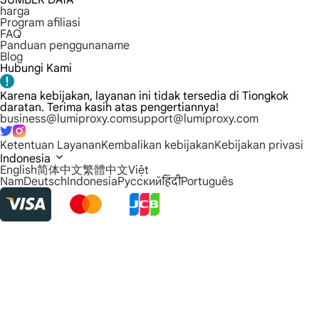
SUMBER DAYA
harga
Program afiliasi
FAQ
Panduan penggunaname
Blog
Hubungi Kami
Karena kebijakan, layanan ini tidak tersedia di Tiongkok
daratan. Terima kasih atas pengertiannya!
business@lumiproxy.com
support@lumiproxy.com
Ketentuan Layanan
Kembalikan kebijakan
Kebijakan privasi
Indonesia
English
简体中文
繁體中文
Việt
Nam
Deutsch
Indonesia
Русский
हिंदी
Português