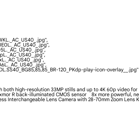
FvWKL._AC_US40_.jpg",

OJUE0L._AC_US40_.jpg",

005L._AC_US40_.jpg",

3qpL._AC_US40_.jpg",

tkxL._AC_US40_.jpg",

QDA6L._AC_US40_.jpg",

ZJI7SDL.SS40_BG85,85,85_BR-120_PKdp-play-icon-overlay__.jpg"

ra with both high-resolution 33MP stills and up to 4K 60p video f
frame Exmor R back-illuminated CMOS sensor    8x more powerful, 
rrorless Interchangeable Lens Camera with 28-70mm Zoom Lens Kit