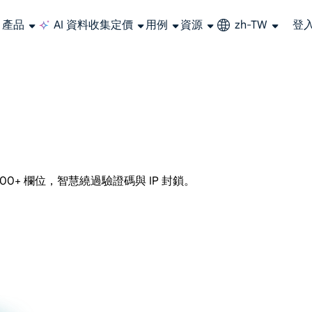
產品
AI 資料收集
定價
用例
資源
zh-TW
登
大規模擷取影片和中繼資料，並與雲端平台和 OSS 無縫整合。
長期可用的代理，不會自動換 IP 的住宅代理
使用穩定、快速、強大的全球資料中心IP
聯盟計劃加入LumiProxy聯盟計劃並賺取高達10％的佣金。
從 Google、
大規模
00+ 欄位，智慧繞過驗證碼與 IP 封鎖。