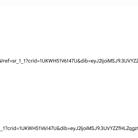
m/dp/B09JZRWRJN/ref=sr_1_1?crid=1UKWH51V6147U&dib=ey
JZRWRJN/ref=sr_1_1?crid=1UKWH51V6147U&dib=eyJ2IjoiMS