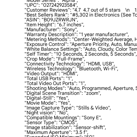
                    "Model Series": "Alpha",

                    "UPC": "027242923584",

                    "Customer Reviews": "4.7  4.7 out of 5 stars    \n   
                    "Best Sellers Rank": "#5,302 in Electronics (Se
                    "ASIN": "B09JZRWRJN",

                    "Item Height": "6.7 inches",

                    "Manufacturer": "Sony",

                    "Warranty Description": "1 year manufacturer",

                    "Metering Methods": "Center-Weighted Average, 
                    "Exposure Control": "Aperture Priority, Auto, Man
                    "White Balance Settings": "Auto, Cloudy, Col
                    "Self Timer": "10 Seconds, 2 Seconds, 5 Seconds",

                    "Crop Mode": "Full-Frame",

                    "Connectivity Technology": "HDMI, USB",

                    "Wireless Technology": "Bluetooth, Wi-Fi",

                    "Video Output": "HDMI",

                    "Total USB Ports": "1",

                    "Total Video Out Ports": "1",

                    "Shooting Modes": "Auto, Programmed, Aperture
                    "Digital Scene Transition": "zoom",

                    "Digital-Still": "Yes",

                    "Movie Mode": "Yes",

                    "Image Capture Type": "Stills & Video",

                    "Night vision": "No",

                    "Compatible Mountings": "Sony E",

                    "Sensor Type": "CMOS",

                    "Image stabilization": "Sensor-shift",

                    "Maximum Aperture": "3.5 f",
