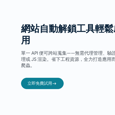
網站自動解鎖工具輕鬆
用
單一 API 便可跨站蒐集——無需代理管理、驗
理或 JS 渲染。省下工程資源，全力打造應用
爬蟲。
立即免費試用