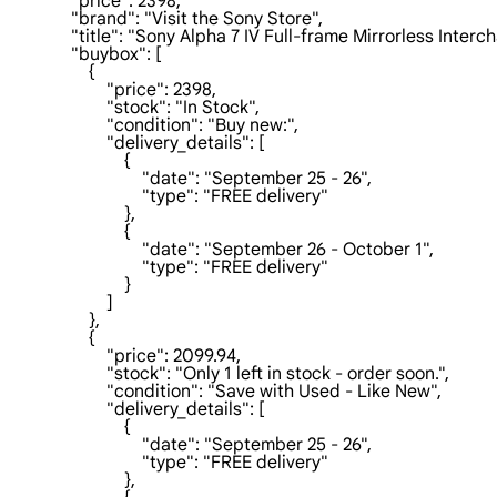
                "price": 2398,

                "brand": "Visit the Sony Store",

                "title": "Sony Alpha 7 IV Full-frame Mirrorless 
                "buybox": [

                    {

                        "price": 2398,

                        "stock": "In Stock",

                        "condition": "Buy new:",

                        "delivery_details": [

                            {

                                "date": "September 25 - 26",

                                "type": "FREE delivery"

                            },

                            {

                                "date": "September 26 - October 1",

                                "type": "FREE delivery"

                            }

                        ]

                    },

                    {

                        "price": 2099.94,

                        "stock": "Only 1 left in stock - order soon.",

                        "condition": "Save with Used - Like New",

                        "delivery_details": [

                            {

                                "date": "September 25 - 26",

                                "type": "FREE delivery"

                            },
