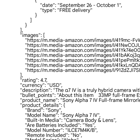
                            {

                                "date": "September 26 - October 1",

                                "type": "FREE delivery"

                            }

                        ]

                    }

                ],

                "images": [

                    "https://m.media-amazon.com/images/I/419mc-
                    "https://m.media-amazon.com/images/I/41NwC
                    "https://m.media-amazon.com/images/I/41Yk74e
                    "https://m.media-amazon.com/images/I/41bAKoj
                    "https://m.media-amazon.com/images/I/41pePml
                    "https://m.media-amazon.com/images/I/41kxLn
                    "https://m.media-amazon.com/images/I/91Zd
                ],

                "rating": 4.7,

                "currency": "USD",

                "description": "The α7 IV is a truly hybrid came
                "bullet_points": "About this item    33MP full-
                "product_name": "Sony Alpha 7 IV Full-frame Mi
                "product_details": {

                    "Brand": "Sony",

                    "Model Name": "Sony Alpha 7 IV",

                    "Built-In Media": "Camera Body & Lens",

                    "Are Batteries Included": "Yes",

                    "Model Number": "ILCE7M4K/B",

                    "Remote Included": "No",
