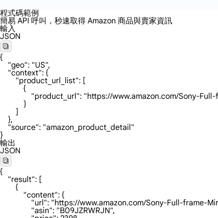
程式碼範例
簡易 API 呼叫，秒速取得 Amazon 商品與賣家資訊
輸入
JSON
{

    "geo": "US",

    "context": {

        "product_url_list": [

            {

                "product_url": "https://www.amazon.c
            }

        ]

    },

    "source": "amazon_product_detail"

}
輸出
JSON
{

    "result": [

        {

            "content": {

                "url": "https://www.amazon.com/Sony-
                "asin": "B09JZRWRJN",
