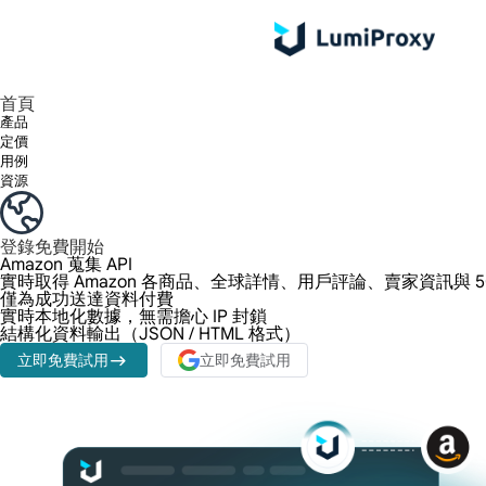
享受 195+ 地點、全球任何城市和 50 個美國州的 9000 多萬真實 IP。
我們只提供和測試世界上最快的資料中心代理 100% 匿名性和 100% IP 可用性。
綠米長效ISP套餐支援長達12小時穩定時間，穩定業務成長超快
流量計費，支援 HTTP/Socks5 協定。流量計費,
您有疑問嗎？瀏覽常見問題清單並立即獲得答案！
尋找專門針對您的需求量身定制的高級解決方案？
首頁
產品
定價
用例
資源
登錄
免費開始
Amazon 蒐集 API
實時取得 Amazon 各商品、全球詳情、用戶評論、賣家資訊與 5
僅為成功送達資料付費
實時本地化數據，無需擔心 IP 封鎖
結構化資料輸出（JSON / HTML 格式）
立即免費試用
立即免費試用