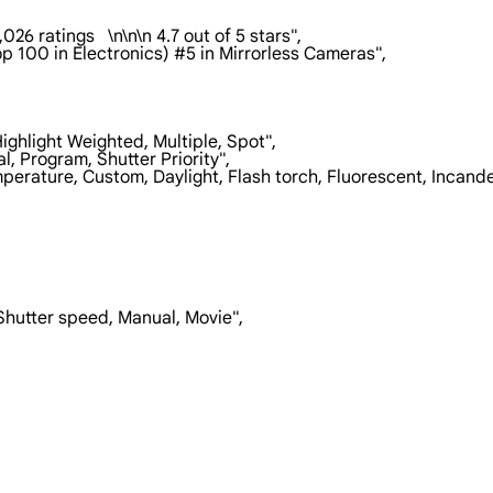
 1,026 ratings   \n\n\n 4.7 out of 5 stars",

e Top 100 in Electronics) #5 in Mirrorless Cameras",

Highlight Weighted, Multiple, Spot",

ual, Program, Shutter Priority",

or Temperature, Custom, Daylight, Flash torch, Fluorescent, Inca
, Shutter speed, Manual, Movie",
