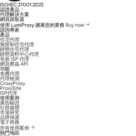
ISO/IEC 27001:2022
認證產品：
代理解決方案
網頁抓取器
使用 LumiProxy 擴展您的業務
Buy now
諮詢專家
產品
住宅代理
無限制住宅代理
靜態住宅代理
靜態資料中心代理
長效 ISP 代理
網頁爬蟲 API
功能
免費代理
代理檢測
CroxyProxy
ProxySite
ISP代理
使用案例
廣告驗證
社群媒體
市場研究
品牌保護
電子商務
所有使用案例
熱門地區