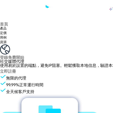
產品
享受 195+ 地點、全球任何城市和 50 個美國州的 9000 多萬真實 IP。
我們只提供和測試世界上最快的資料中心代理 100% 匿名性和 100% IP 可用性。
綠米長效ISP套餐支援長達12小時穩定時間，穩定業務成長超快
流量計費，支援 HTTP/Socks5 協定。流量計費,
您有疑問嗎？瀏覽常見問題清單並立即獲得答案！
尋找專門針對您的需求量身定制的高級解決方案？
大規模擷取影片和中繼資料，並與雲端平台和 OSS 無縫整合。
長期可用的代理，不會自動換
使用穩定、快速、強大的全球資料中心IP
首頁
產品
定價
用例
資源
登錄
免費開始
社交媒體代理
使用易於設置的端點，避免IP阻塞。輕鬆獲取本地信息，驗證
立即註冊
無限的代理
99.99%正常運行時間
全天候客戶支持