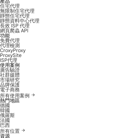
產品
住宅代理
無限制住宅代理
靜態住宅代理
靜態資料中心代理
長效 ISP 代理
網頁爬蟲 API
功能
免費代理
代理檢測
CroxyProxy
ProxySite
ISP代理
使用案例
廣告驗證
社群媒體
市場研究
品牌保護
電子商務
所有使用案例
熱門地區
德國
韓國
俄羅斯
法國
巴西
所有位置
資源