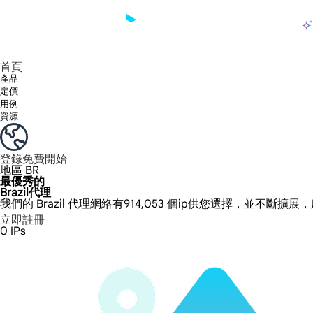
產品
享受 195+ 地點、全球任何城市和 50 個美國州的 9000 多萬真實 IP。
我們只提供和測試世界上最快的資料中心代理 100% 匿名性和 100% IP 可用性。
綠米長效ISP套餐支援長達12小時穩定時間，穩定業務成長超快
流量計費，支援 HTTP/Socks5 協定。流量計費,
您有疑問嗎？瀏覽常見問題清單並立即獲得答案！
尋找專門針對您的需求量身定制的高級解決方案？
大規模擷取影片和中繼資料，並與雲端平台和 OSS 無縫整合。
長期可用的代理，不會自動換
使用穩定、快速、強大的全球資料中心IP
首頁
產品
定價
用例
資源
登錄
免費開始
地區
BR
最優秀的
Brazil代理
我們的 Brazil 代理網絡有914,053 個ip供您選擇，並不斷擴展
立即註冊
0
IPs