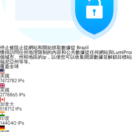
停止被阻止從網站和開始抓取數據從 Brazil
獲得訪問任何地理限制的內容和公共數據從任何網站與LumiProxy的 Br
個城市、州和地區的ip，以便您可以收集開源數據並解鎖目標
福尼亞州等等。
覆蓋全球
美國
7472782
IPs
英國
2778865
IPs
加拿大
518712
IPs
印度
144040
IPs