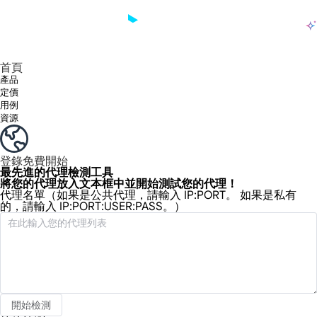
產品
享受 195+ 地點、全球任何城市和 50 個美國州的 9000 多萬真實 IP。
我們只提供和測試世界上最快的資料中心代理 100% 匿名性和 100% IP 可用性。
綠米長效ISP套餐支援長達12小時穩定時間，穩定業務成長超快
流量計費，支援 HTTP/Socks5 協定。流量計費,
您有疑問嗎？瀏覽常見問題清單並立即獲得答案！
尋找專門針對您的需求量身定制的高級解決方案？
大規模擷取影片和中繼資料，並與雲端平台和 OSS 無縫整合。
長期可用的代理，不會自動換
使用穩定、快速、強大的全球資料中心IP
首頁
產品
定價
用例
資源
登錄
免費開始
最先進的代理檢測工具
將您的代理放入文本框中並開始測試您的代理！
代理名單
（如果是公共代理，請輸入 IP:PORT。 如果是私有
的，請輸入 IP:PORT:USER:PASS。）
開始檢測