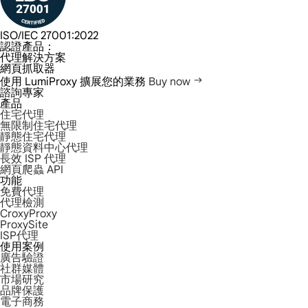
ISO/IEC 27001:2022
認證產品：
代理解決方案
網頁抓取器
使用 LumiProxy 擴展您的業務
Buy now
諮詢專家
產品
住宅代理
無限制住宅代理
靜態住宅代理
靜態資料中心代理
長效 ISP 代理
網頁爬蟲 API
功能
免費代理
代理檢測
CroxyProxy
ProxySite
ISP代理
使用案例
廣告驗證
社群媒體
市場研究
品牌保護
電子商務