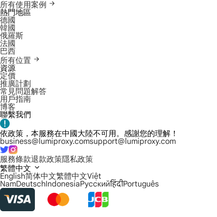
所有使用案例
熱門地區
德國
韓國
俄羅斯
法國
巴西
所有位置
資源
定價
推廣計劃
常見問題解答
用戶指南
博客
聯繫我們
依政策，本服務在中國大陸不可用。感謝您的理解！
business@lumiproxy.com
support@lumiproxy.com
服務條款
退款政策
隱私政策
繁體中文
English
简体中文
繁體中文
Việt
Nam
Deutsch
Indonesia
Русский
हिंदी
Português