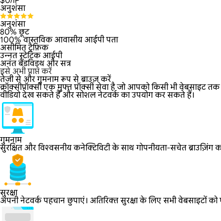
$
0
/IP
अनुशंसा
अनुशंसा
80% छूट
100% वास्तविक आवासीय आईपी पता
असीमित ट्रैफ़िक
उन्नत स्टेटिक आईपी
अनंत बैंडविड्थ और सत्र
इसे अभी प्राप्त करें
तेजी से और गुमनाम रूप से ब्राउज़ करें
क्रॉक्सीप्रॉक्सी एक मुफ्त प्रॉक्सी सेवा है जो आपको किसी भी वेबसाइट त
वीडियो देख सकते हैं और सोशल नेटवर्क का उपयोग कर सकते हैं।
गुमनाम
सुरक्षित और विश्वसनीय कनेक्टिविटी के साथ गोपनीयता-सचेत ब्राउज़िंग का
सुरक्षा
अपनी नेटवर्क पहचान छुपाएं। अतिरिक्त सुरक्षा के लिए सभी वेबसाइटों को एन