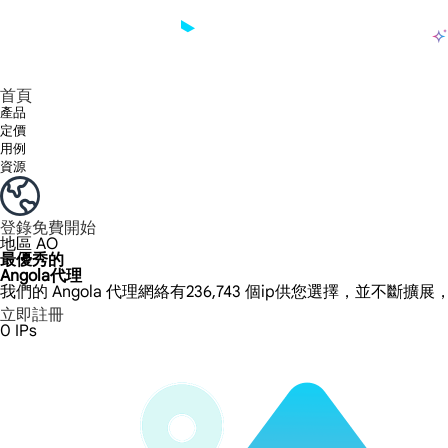
產品
享受 195+ 地點、全球任何城市和 50 個美國州的 9000 多萬真實 IP。
我們只提供和測試世界上最快的資料中心代理 100% 匿名性和 100% IP 可用性。
綠米長效ISP套餐支援長達12小時穩定時間，穩定業務成長超快
流量計費，支援 HTTP/Socks5 協定。流量計費,
您有疑問嗎？瀏覽常見問題清單並立即獲得答案！
尋找專門針對您的需求量身定制的高級解決方案？
大規模擷取影片和中繼資料，並與雲端平台和 OSS 無縫整合。
長期可用的代理，不會自動換
使用穩定、快速、強大的全球資料中心IP
首頁
產品
定價
用例
資源
登錄
免費開始
地區
AO
最優秀的
Angola代理
我們的 Angola 代理網絡有236,743 個ip供您選擇，並不斷擴
立即註冊
0
IPs