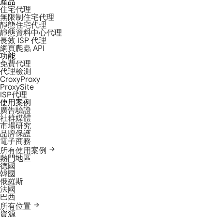
產品
住宅代理
無限制住宅代理
靜態住宅代理
靜態資料中心代理
長效 ISP 代理
網頁爬蟲 API
功能
免費代理
代理檢測
CroxyProxy
ProxySite
ISP代理
使用案例
廣告驗證
社群媒體
市場研究
品牌保護
電子商務
所有使用案例
熱門地區
德國
韓國
俄羅斯
法國
巴西
所有位置
資源