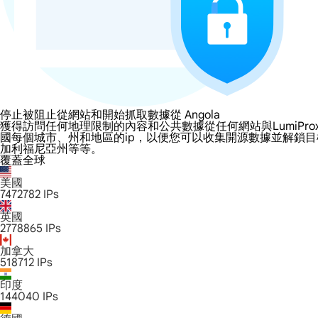
停止被阻止從網站和開始抓取數據從 Angola
獲得訪問任何地理限制的內容和公共數據從任何網站與LumiProxy的 An
國每個城市、州和地區的ip，以便您可以收集開源數據並解鎖
加利福尼亞州等等。
覆蓋全球
美國
7472782
IPs
英國
2778865
IPs
加拿大
518712
IPs
印度
144040
IPs