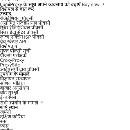
LumiProxy के साथ अपने व्यवसाय को बढ़ाएँ
Buy now
विशेषज्ञ से बात करें
उत्पाद
रेजिडेंशियल प्रॉक्सी
असीमित रेजिडेंशियल प्रॉक्सी
स्थिर रेजिडेंशियल प्रॉक्सी
स्थिर डेटा सेंटर प्रॉक्सी
लॉन्ग एक्टिंग ISP प्रॉक्सी
वेब स्क्रेपर API
विशेषताएं
मुफ्त प्रॉक्सी सूची
प्रॉक्सी परीक्षक
CroxyProxy
ProxySite
आईएसपी द्वारा प्रॉक्सी।
उपयोग के मामले
विज्ञापन सत्यापन
सोशल मीडिया
बाजार अनुसंधान
ब्रांड सुरक्षा
ई-कॉमर्स
सभी उपयोग के मामले
शीर्ष स्थान
जर्मनी
दक्षिण कोरिया
रूस
फ्रांस