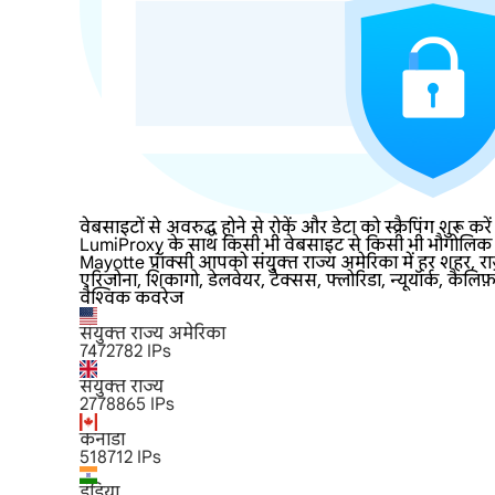
वेबसाइटों से अवरुद्ध होने से रोकें और डेटा को स्क्रैपिंग शुरू क
LumiProxy के साथ किसी भी वेबसाइट से किसी भी भौगोलिक प्रत
Mayotte प्रॉक्सी आपको संयुक्त राज्य अमेरिका में हर शहर, र
एरिजोना, शिकागो, डेलवेयर, टेक्सस, फ्लोरिडा, न्यूयॉर्क, कैलिफ
वैश्विक कवरेज
संयुक्त राज्य अमेरिका
7472782
IPs
संयुक्त राज्य
2778865
IPs
कनाडा
518712
IPs
इंडिया