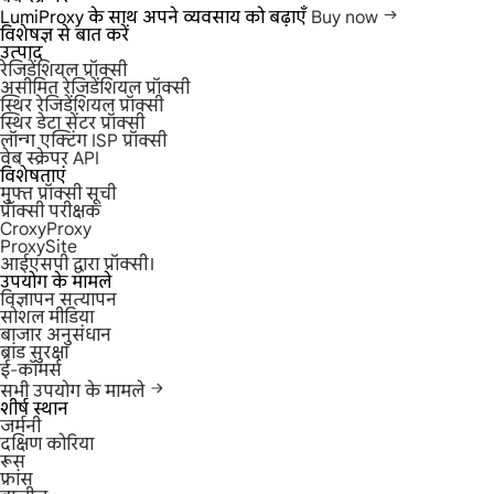
LumiProxy के साथ अपने व्यवसाय को बढ़ाएँ
Buy now
विशेषज्ञ से बात करें
उत्पाद
रेजिडेंशियल प्रॉक्सी
असीमित रेजिडेंशियल प्रॉक्सी
स्थिर रेजिडेंशियल प्रॉक्सी
स्थिर डेटा सेंटर प्रॉक्सी
लॉन्ग एक्टिंग ISP प्रॉक्सी
वेब स्क्रेपर API
विशेषताएं
मुफ्त प्रॉक्सी सूची
प्रॉक्सी परीक्षक
CroxyProxy
ProxySite
आईएसपी द्वारा प्रॉक्सी।
उपयोग के मामले
विज्ञापन सत्यापन
सोशल मीडिया
बाजार अनुसंधान
ब्रांड सुरक्षा
ई-कॉमर्स
सभी उपयोग के मामले
शीर्ष स्थान
जर्मनी
दक्षिण कोरिया
रूस
फ्रांस