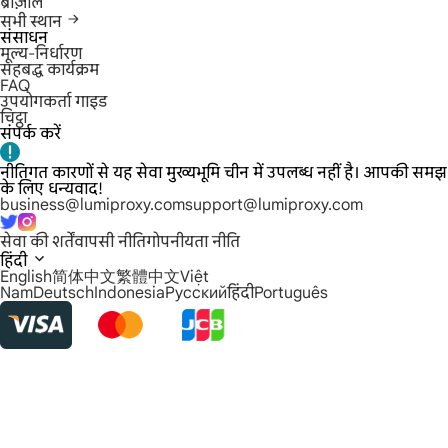
ब्राज़ील
सभी स्थान
संसाधन
मूल्य-निर्धारण
सहबद्ध कार्यक्रम
FAQ
उपयोगकर्ता गाइड
चिट्ठा
संपर्क करें
नीतिगत कारणों से यह सेवा मुख्यभूमि चीन में उपलब्ध नहीं है। आपकी समझ
के लिए धन्यवाद!
business@lumiproxy.com
support@lumiproxy.com
सेवा की शर्तें
वापसी नीति
गोपनीयता नीति
हिंदी
English
简体中文
繁體中文
Việt
Nam
Deutsch
Indonesia
Русский
हिंदी
Português