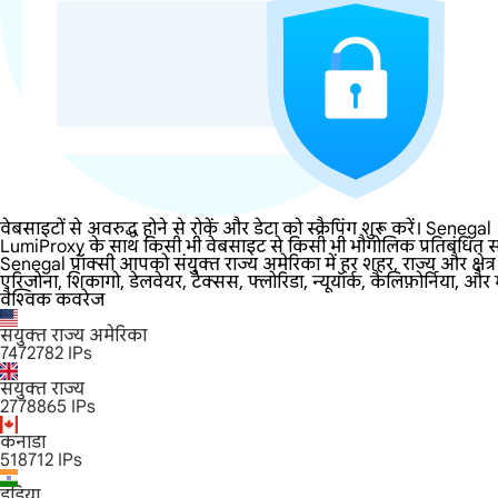
वेबसाइटों से अवरुद्ध होने से रोकें और डेटा को स्क्रैपिंग शुरू करें। Senegal
LumiProxy के साथ किसी भी वेबसाइट से किसी भी भौगोलिक प्रतिबंधित साम
Senegal प्रॉक्सी आपको संयुक्त राज्य अमेरिका में हर शहर, राज्य और क्ष
एरिजोना, शिकागो, डेलवेयर, टेक्सस, फ्लोरिडा, न्यूयॉर्क, कैलिफ़ोर्निया, और
वैश्विक कवरेज
संयुक्त राज्य अमेरिका
7472782
IPs
संयुक्त राज्य
2778865
IPs
कनाडा
518712
IPs
इंडिया