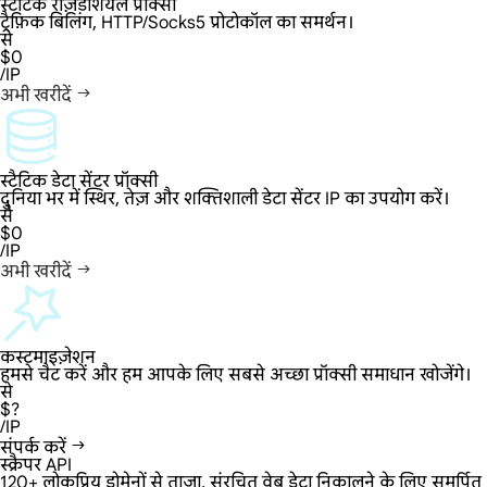
स्टैटिक रेज़िडेंशियल प्रॉक्सी
ट्रैफ़िक बिलिंग, HTTP/Socks5 प्रोटोकॉल का समर्थन।
से
$0
/IP
अभी खरीदें
स्टैटिक डेटा सेंटर प्रॉक्सी
दुनिया भर में स्थिर, तेज़ और शक्तिशाली डेटा सेंटर IP का उपयोग करें।
से
$0
/IP
अभी खरीदें
कस्टमाइज़ेशन
हमसे चैट करें और हम आपके लिए सबसे अच्छा प्रॉक्सी समाधान खोजेंगे।
से
$?
/IP
संपर्क करें
स्क्रैपर API
120+ लोकप्रिय डोमेनों से ताज़ा, संरचित वेब डेटा निकालने के लिए समर्पित