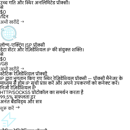
उच्च गति और स्थिर अनलिमिटेड प्रॉक्सी।
से
$0
/दिन
अभी खरीदें
लॉन्ग-एक्टिंग ISP प्रॉक्सी
डेटा सेंटर और रेज़िडेंशियल IP की संयुक्त शक्ति।
से
$0
/GB
अभी खरीदें
स्टैटिक रेज़िडेंशियल प्रॉक्सी
IP द्वारा भुगतान किए गए स्थिर रेज़िडेंशियल प्रॉक्सी — प्रॉक्सी मैनेजर के
माध्यम से होम IP सूची प्राप्त करें और अपने उपकरणों को कनेक्ट करें।
निजी रेज़िडेंशियल IP
HTTP/SOCKS5 प्रोटोकॉल का समर्थन करता है
99.5% सफलता दर
अनंत बैंडविड्थ और सत्र
शुरू करें