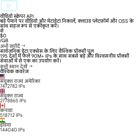
वीडियो स्क्रेपर API
बड़े पैमाने पर वीडियो और मेटाडेटा निकालें, क्लाउड प्लेटफ़ॉर्म और OSS के
साथ सहज रूप से एकीकृत करें।
से
$0
/GB
अभी खरीदें
सार्वजनिक डेटा एक्सेस के लिए वैश्विक प्रॉक्सी पूल
195 देशों में फैले 90M+ IPs के साथ सबसे बड़े और विश्वसनीय प्रॉक्सी
सेवाओं में से एक का उपयोग करें।
सभी स्थान देखें
वैश्विक कवरेज
संयुक्त राज्य अमेरिका
7472782
IPs
संयुक्त राज्य
2778865
IPs
कनाडा
518712
IPs
इंडिया
144040
IPs