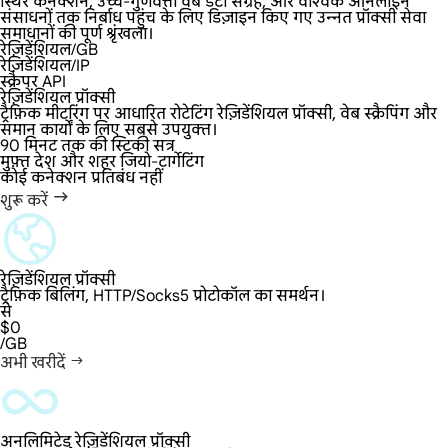
स्थिर कनेक्शन, उच्च-गुणवत्ता वेब डेटा संग्रह, और वैश्विक ऑनलाइन
संसाधनों तक निर्बाध पहुंच के लिए डिज़ाइन किए गए उन्नत प्रॉक्सी सेवा
समाधानों की पूर्ण श्रृंखला।
रेज़िडेंशियल/GB
रेज़िडेंशियल/IP
स्क्रैपर API
रेज़िडेंशियल प्रॉक्सी
ट्रैफ़िक मीटरिंग पर आधारित रोटेटिंग रेज़िडेंशियल प्रॉक्सी, वेब स्क्रैपिंग और
समान कार्यों के लिए सबसे उपयुक्त।
90 मिनट तक की स्टिकी सत्र
मुफ़्त देश और शहर जियो-टार्गेटिंग
कोई कनेक्शन प्रतिबंध नहीं
शुरू करें
रेज़िडेंशियल प्रॉक्सी
ट्रैफ़िक बिलिंग, HTTP/Socks5 प्रोटोकॉल का समर्थन।
से
$0
/GB
अभी खरीदें
अनलिमिटेड रेज़िडेंशियल प्रॉक्सी