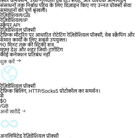
स्थिर कनेक्शन, उच्च-गुणवत्ता वेब डेटा संग्रह, और वैश्विक ऑनलाइन
संसाधनों तक निर्बाध पहुंच के लिए डिज़ाइन किए गए उन्नत प्रॉक्सी सेवा
समाधानों की पूर्ण श्रृंखला।
रेज़िडेंशियल/GB
रेज़िडेंशियल/IP
स्क्रैपर API
रेज़िडेंशियल प्रॉक्सी
ट्रैफ़िक मीटरिंग पर आधारित रोटेटिंग रेज़िडेंशियल प्रॉक्सी, वेब स्क्रैपिंग और
समान कार्यों के लिए सबसे उपयुक्त।
90 मिनट तक की स्टिकी सत्र
मुफ़्त देश और शहर जियो-टार्गेटिंग
कोई कनेक्शन प्रतिबंध नहीं
शुरू करें
रेज़िडेंशियल प्रॉक्सी
ट्रैफ़िक बिलिंग, HTTP/Socks5 प्रोटोकॉल का समर्थन।
से
$0
/GB
अभी खरीदें
अनलिमिटेड रेज़िडेंशियल प्रॉक्सी