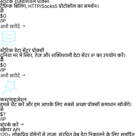
स्टैटिक रेज़िडेंशियल प्रॉक्सी
ट्रैफ़िक बिलिंग, HTTP/Socks5 प्रोटोकॉल का समर्थन।
से
$0
/IP
अभी खरीदें
स्टैटिक डेटा सेंटर प्रॉक्सी
दुनिया भर में स्थिर, तेज़ और शक्तिशाली डेटा सेंटर IP का उपयोग करें।
से
$0
/IP
अभी खरीदें
कस्टमाइज़ेशन
हमसे चैट करें और हम आपके लिए सबसे अच्छा प्रॉक्सी समाधान खोजेंगे।
से
$?
/IP
संपर्क करें
स्क्रैपर API
120+ लोकप्रिय डोमेनों से ताज़ा, संरचित वेब डेटा निकालने के लिए समर्पित