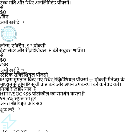
उच्च गति और स्थिर अनलिमिटेड प्रॉक्सी।
से
$0
/दिन
अभी खरीदें
लॉन्ग-एक्टिंग ISP प्रॉक्सी
डेटा सेंटर और रेज़िडेंशियल IP की संयुक्त शक्ति।
से
$0
/GB
अभी खरीदें
स्टैटिक रेज़िडेंशियल प्रॉक्सी
IP द्वारा भुगतान किए गए स्थिर रेज़िडेंशियल प्रॉक्सी — प्रॉक्सी मैनेजर के
माध्यम से होम IP सूची प्राप्त करें और अपने उपकरणों को कनेक्ट करें।
निजी रेज़िडेंशियल IP
HTTP/SOCKS5 प्रोटोकॉल का समर्थन करता है
99.5% सफलता दर
अनंत बैंडविड्थ और सत्र
शुरू करें