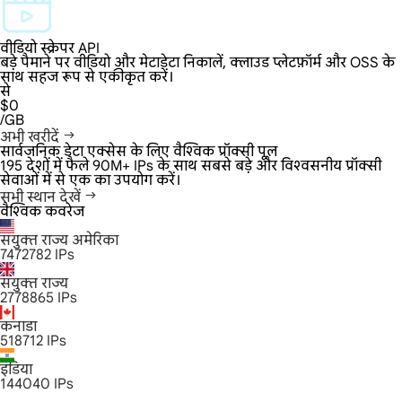
वीडियो स्क्रेपर API
बड़े पैमाने पर वीडियो और मेटाडेटा निकालें, क्लाउड प्लेटफ़ॉर्म और OSS के
साथ सहज रूप से एकीकृत करें।
से
$0
/GB
अभी खरीदें
सार्वजनिक डेटा एक्सेस के लिए वैश्विक प्रॉक्सी पूल
195 देशों में फैले 90M+ IPs के साथ सबसे बड़े और विश्वसनीय प्रॉक्सी
सेवाओं में से एक का उपयोग करें।
सभी स्थान देखें
वैश्विक कवरेज
संयुक्त राज्य अमेरिका
7472782
IPs
संयुक्त राज्य
2778865
IPs
कनाडा
518712
IPs
इंडिया
144040
IPs