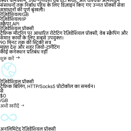
स्थिर कनेक्शन, उच्च-गुणवत्ता वेब डेटा संग्रह, और वैश्विक ऑनलाइन
संसाधनों तक निर्बाध पहुंच के लिए डिज़ाइन किए गए उन्नत प्रॉक्सी सेवा
समाधानों की पूर्ण श्रृंखला।
रेज़िडेंशियल/GB
रेज़िडेंशियल/IP
स्क्रैपर API
रेज़िडेंशियल प्रॉक्सी
ट्रैफ़िक मीटरिंग पर आधारित रोटेटिंग रेज़िडेंशियल प्रॉक्सी, वेब स्क्रैपिंग और
समान कार्यों के लिए सबसे उपयुक्त।
90 मिनट तक की स्टिकी सत्र
मुफ़्त देश और शहर जियो-टार्गेटिंग
कोई कनेक्शन प्रतिबंध नहीं
शुरू करें
रेज़िडेंशियल प्रॉक्सी
ट्रैफ़िक बिलिंग, HTTP/Socks5 प्रोटोकॉल का समर्थन।
से
$0
/GB
अभी खरीदें
अनलिमिटेड रेज़िडेंशियल प्रॉक्सी