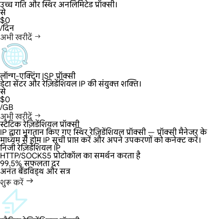
उच्च गति और स्थिर अनलिमिटेड प्रॉक्सी।
से
$0
/दिन
अभी खरीदें
लॉन्ग-एक्टिंग ISP प्रॉक्सी
डेटा सेंटर और रेज़िडेंशियल IP की संयुक्त शक्ति।
से
$0
/GB
अभी खरीदें
स्टैटिक रेज़िडेंशियल प्रॉक्सी
IP द्वारा भुगतान किए गए स्थिर रेज़िडेंशियल प्रॉक्सी — प्रॉक्सी मैनेजर के
माध्यम से होम IP सूची प्राप्त करें और अपने उपकरणों को कनेक्ट करें।
निजी रेज़िडेंशियल IP
HTTP/SOCKS5 प्रोटोकॉल का समर्थन करता है
99.5% सफलता दर
अनंत बैंडविड्थ और सत्र
शुरू करें