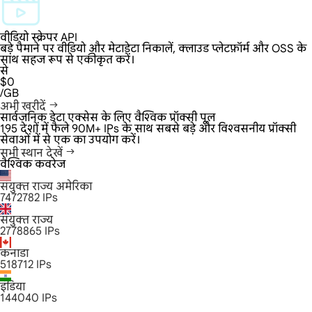
वीडियो स्क्रेपर API
बड़े पैमाने पर वीडियो और मेटाडेटा निकालें, क्लाउड प्लेटफ़ॉर्म और OSS के
साथ सहज रूप से एकीकृत करें।
से
$0
/GB
अभी खरीदें
सार्वजनिक डेटा एक्सेस के लिए वैश्विक प्रॉक्सी पूल
195 देशों में फैले 90M+ IPs के साथ सबसे बड़े और विश्वसनीय प्रॉक्सी
सेवाओं में से एक का उपयोग करें।
सभी स्थान देखें
वैश्विक कवरेज
संयुक्त राज्य अमेरिका
7472782
IPs
संयुक्त राज्य
2778865
IPs
कनाडा
518712
IPs
इंडिया
144040
IPs