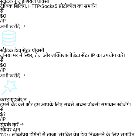
स्टैटिक रेज़िडेंशियल प्रॉक्सी
ट्रैफ़िक बिलिंग, HTTP/Socks5 प्रोटोकॉल का समर्थन।
से
$0
/IP
अभी खरीदें
स्टैटिक डेटा सेंटर प्रॉक्सी
दुनिया भर में स्थिर, तेज़ और शक्तिशाली डेटा सेंटर IP का उपयोग करें।
से
$0
/IP
अभी खरीदें
कस्टमाइज़ेशन
हमसे चैट करें और हम आपके लिए सबसे अच्छा प्रॉक्सी समाधान खोजेंगे।
से
$?
/IP
संपर्क करें
स्क्रैपर API
120+ लोकप्रिय डोमेनों से ताज़ा, संरचित वेब डेटा निकालने के लिए समर्पित