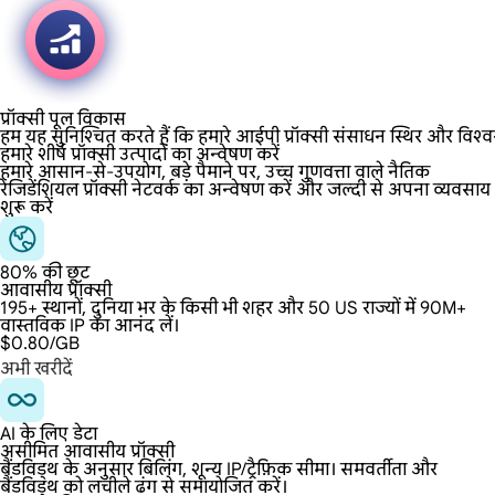
प्रॉक्सी पूल विकास
हम यह सुनिश्चित करते हैं कि हमारे आईपी प्रॉक्सी संसाधन स्थिर और विश्व
हमारे शीर्ष प्रॉक्सी उत्पादों का अन्वेषण करें
हमारे आसान-से-उपयोग, बड़े पैमाने पर, उच्च गुणवत्ता वाले नैतिक
रेजिडेंशियल प्रॉक्सी नेटवर्क का अन्वेषण करें और जल्दी से अपना व्यवसाय
शुरू करें
80% की छूट
आवासीय प्रॉक्सी
195+ स्थानों, दुनिया भर के किसी भी शहर और 50 US राज्यों में 90M+
वास्तविक IP का आनंद लें।
$0.80
/GB
अभी खरीदें
AI के लिए डेटा
असीमित आवासीय प्रॉक्सी
बैंडविड्थ के अनुसार बिलिंग, शून्य IP/ट्रैफ़िक सीमा। समवर्तीता और
बैंडविड्थ को लचीले ढंग से समायोजित करें।