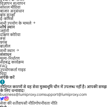
विज्ञापन सत्यापन
सोशल मीडिया
बाजार अनुसंधान
ब्रांड सुरक्षा
ई-कॉमर्स
सभी उपयोग के मामले
शीर्ष स्थान
जर्मनी
दक्षिण कोरिया
रूस
फ्रांस
ब्राज़ील
सभी स्थान
संसाधन
मूल्य-निर्धारण
सहबद्ध कार्यक्रम
FAQ
उपयोगकर्ता गाइड
चिट्ठा
संपर्क करें
नीतिगत कारणों से यह सेवा मुख्यभूमि चीन में उपलब्ध नहीं है। आपकी समझ
के लिए धन्यवाद!
business@lumiproxy.com
support@lumiproxy.com
सेवा की शर्तें
वापसी नीति
गोपनीयता नीति