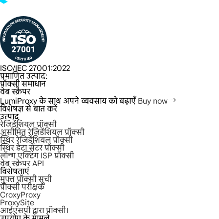
ISO/IEC 27001:2022
प्रमाणित उत्पाद:
प्रॉक्सी समाधान
वेब स्क्रैपर
LumiProxy के साथ अपने व्यवसाय को बढ़ाएँ
Buy now
विशेषज्ञ से बात करें
उत्पाद
रेजिडेंशियल प्रॉक्सी
असीमित रेजिडेंशियल प्रॉक्सी
स्थिर रेजिडेंशियल प्रॉक्सी
स्थिर डेटा सेंटर प्रॉक्सी
लॉन्ग एक्टिंग ISP प्रॉक्सी
वेब स्क्रेपर API
विशेषताएं
मुफ्त प्रॉक्सी सूची
प्रॉक्सी परीक्षक
CroxyProxy
ProxySite
आईएसपी द्वारा प्रॉक्सी।
उपयोग के मामले