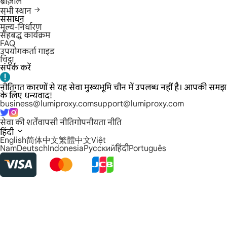
ब्राज़ील
सभी स्थान
संसाधन
मूल्य-निर्धारण
सहबद्ध कार्यक्रम
FAQ
उपयोगकर्ता गाइड
चिट्ठा
संपर्क करें
नीतिगत कारणों से यह सेवा मुख्यभूमि चीन में उपलब्ध नहीं है। आपकी समझ
के लिए धन्यवाद!
business@lumiproxy.com
support@lumiproxy.com
सेवा की शर्तें
वापसी नीति
गोपनीयता नीति
हिंदी
English
简体中文
繁體中文
Việt
Nam
Deutsch
Indonesia
Русский
हिंदी
Português