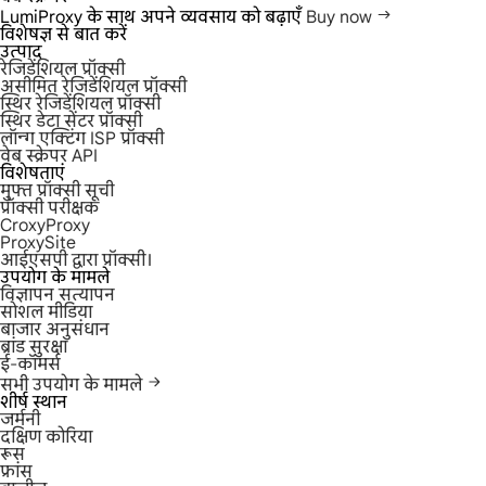
LumiProxy के साथ अपने व्यवसाय को बढ़ाएँ
Buy now
विशेषज्ञ से बात करें
उत्पाद
रेजिडेंशियल प्रॉक्सी
असीमित रेजिडेंशियल प्रॉक्सी
स्थिर रेजिडेंशियल प्रॉक्सी
स्थिर डेटा सेंटर प्रॉक्सी
लॉन्ग एक्टिंग ISP प्रॉक्सी
वेब स्क्रेपर API
विशेषताएं
मुफ्त प्रॉक्सी सूची
प्रॉक्सी परीक्षक
CroxyProxy
ProxySite
आईएसपी द्वारा प्रॉक्सी।
उपयोग के मामले
विज्ञापन सत्यापन
सोशल मीडिया
बाजार अनुसंधान
ब्रांड सुरक्षा
ई-कॉमर्स
सभी उपयोग के मामले
शीर्ष स्थान
जर्मनी
दक्षिण कोरिया
रूस
फ्रांस