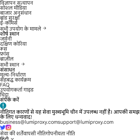
विज्ञापन सत्यापन
सोशल मीडिया
बाजार अनुसंधान
ब्रांड सुरक्षा
ई-कॉमर्स
सभी उपयोग के मामले
शीर्ष स्थान
जर्मनी
दक्षिण कोरिया
रूस
फ्रांस
ब्राज़ील
सभी स्थान
संसाधन
मूल्य-निर्धारण
सहबद्ध कार्यक्रम
FAQ
उपयोगकर्ता गाइड
चिट्ठा
संपर्क करें
नीतिगत कारणों से यह सेवा मुख्यभूमि चीन में उपलब्ध नहीं है। आपकी समझ
के लिए धन्यवाद!
business@lumiproxy.com
support@lumiproxy.com
सेवा की शर्तें
वापसी नीति
गोपनीयता नीति
हिंदी