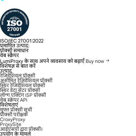
ISO/IEC 27001:2022
प्रमाणित उत्पाद:
प्रॉक्सी समाधान
वेब स्क्रैपर
LumiProxy के साथ अपने व्यवसाय को बढ़ाएँ
Buy now
विशेषज्ञ से बात करें
उत्पाद
रेजिडेंशियल प्रॉक्सी
असीमित रेजिडेंशियल प्रॉक्सी
स्थिर रेजिडेंशियल प्रॉक्सी
स्थिर डेटा सेंटर प्रॉक्सी
लॉन्ग एक्टिंग ISP प्रॉक्सी
वेब स्क्रेपर API
विशेषताएं
मुफ्त प्रॉक्सी सूची
प्रॉक्सी परीक्षक
CroxyProxy
ProxySite
आईएसपी द्वारा प्रॉक्सी।
उपयोग के मामले