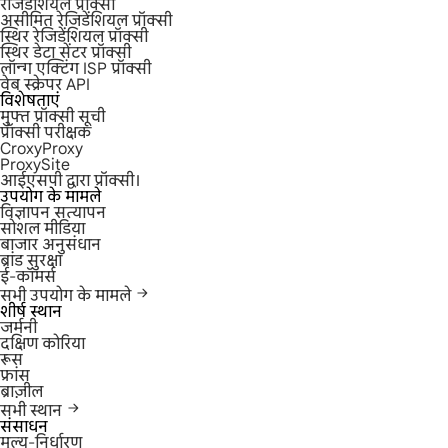
रेजिडेंशियल प्रॉक्सी
असीमित रेजिडेंशियल प्रॉक्सी
स्थिर रेजिडेंशियल प्रॉक्सी
स्थिर डेटा सेंटर प्रॉक्सी
लॉन्ग एक्टिंग ISP प्रॉक्सी
वेब स्क्रेपर API
विशेषताएं
मुफ्त प्रॉक्सी सूची
प्रॉक्सी परीक्षक
CroxyProxy
ProxySite
आईएसपी द्वारा प्रॉक्सी।
उपयोग के मामले
विज्ञापन सत्यापन
सोशल मीडिया
बाजार अनुसंधान
ब्रांड सुरक्षा
ई-कॉमर्स
सभी उपयोग के मामले
शीर्ष स्थान
जर्मनी
दक्षिण कोरिया
रूस
फ्रांस
ब्राज़ील
सभी स्थान
संसाधन
मूल्य-निर्धारण