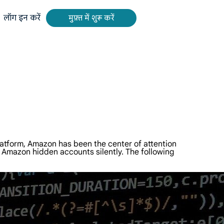
लॉग इन करें
मुफ़्त में शुरू करें
े लिए ऑल-इन-वन प्लेटफ़ॉर्म।
ing और अन्य से रीयल-टाइम, सटीक परिणाम प्राप्त करें।
यो और मेटाडेटा निकालें, क्लाउड प्लेटफ़ॉर्म और OSS के साथ सहज रूप से एकीकृत करें।
latform, Amazon has been the center of attention
e Amazon hidden accounts silently. The following