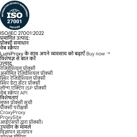
ISO/IEC 27001:2022
प्रमाणित उत्पाद:
प्रॉक्सी समाधान
वेब स्क्रैपर
LumiProxy के साथ अपने व्यवसाय को बढ़ाएँ
Buy now
विशेषज्ञ से बात करें
उत्पाद
रेजिडेंशियल प्रॉक्सी
असीमित रेजिडेंशियल प्रॉक्सी
स्थिर रेजिडेंशियल प्रॉक्सी
स्थिर डेटा सेंटर प्रॉक्सी
लॉन्ग एक्टिंग ISP प्रॉक्सी
वेब स्क्रेपर API
विशेषताएं
मुफ्त प्रॉक्सी सूची
प्रॉक्सी परीक्षक
CroxyProxy
ProxySite
आईएसपी द्वारा प्रॉक्सी।
उपयोग के मामले
विज्ञापन सत्यापन