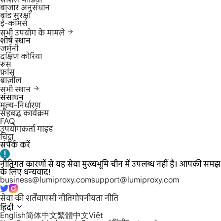
सोशल मीडिया
बाजार अनुसंधान
ब्रांड सुरक्षा
ई-कॉमर्स
सभी उपयोग के मामले
शीर्ष स्थान
जर्मनी
दक्षिण कोरिया
रूस
फ्रांस
ब्राज़ील
सभी स्थान
संसाधन
मूल्य-निर्धारण
सहबद्ध कार्यक्रम
FAQ
उपयोगकर्ता गाइड
चिट्ठा
संपर्क करें
नीतिगत कारणों से यह सेवा मुख्यभूमि चीन में उपलब्ध नहीं है। आपकी समझ
के लिए धन्यवाद!
business@lumiproxy.com
support@lumiproxy.com
सेवा की शर्तें
वापसी नीति
गोपनीयता नीति
हिंदी
English
简体中文
繁體中文
Việt