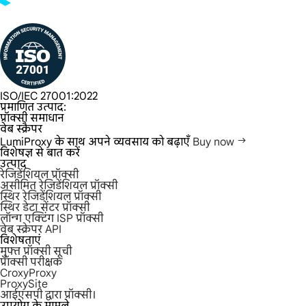
ISO/IEC 27001:2022
प्रमाणित उत्पाद:
प्रॉक्सी समाधान
वेब स्क्रैपर
LumiProxy के साथ अपने व्यवसाय को बढ़ाएँ
Buy now
विशेषज्ञ से बात करें
उत्पाद
रेजिडेंशियल प्रॉक्सी
असीमित रेजिडेंशियल प्रॉक्सी
स्थिर रेजिडेंशियल प्रॉक्सी
स्थिर डेटा सेंटर प्रॉक्सी
लॉन्ग एक्टिंग ISP प्रॉक्सी
वेब स्क्रेपर API
विशेषताएं
मुफ्त प्रॉक्सी सूची
प्रॉक्सी परीक्षक
CroxyProxy
ProxySite
आईएसपी द्वारा प्रॉक्सी।