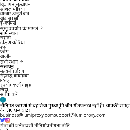
उपयोग के मामले
विज्ञापन सत्यापन
सोशल मीडिया
बाजार अनुसंधान
ब्रांड सुरक्षा
ई-कॉमर्स
सभी उपयोग के मामले
शीर्ष स्थान
जर्मनी
दक्षिण कोरिया
रूस
फ्रांस
ब्राज़ील
सभी स्थान
संसाधन
मूल्य-निर्धारण
सहबद्ध कार्यक्रम
FAQ
उपयोगकर्ता गाइड
चिट्ठा
संपर्क करें
नीतिगत कारणों से यह सेवा मुख्यभूमि चीन में उपलब्ध नहीं है। आपकी समझ
के लिए धन्यवाद!
business@lumiproxy.com
support@lumiproxy.com
सेवा की शर्तें
वापसी नीति
गोपनीयता नीति