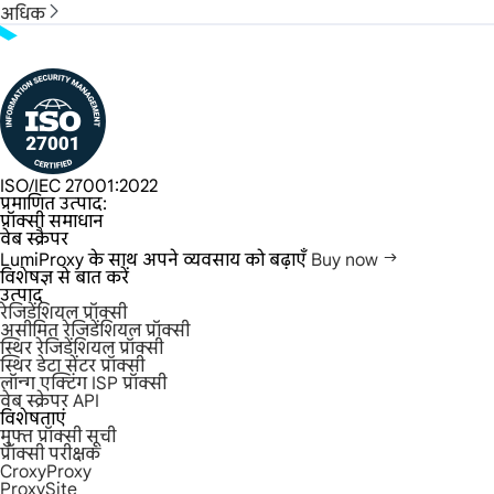
अधिक
ISO/IEC 27001:2022
प्रमाणित उत्पाद:
प्रॉक्सी समाधान
वेब स्क्रैपर
LumiProxy के साथ अपने व्यवसाय को बढ़ाएँ
Buy now
विशेषज्ञ से बात करें
उत्पाद
रेजिडेंशियल प्रॉक्सी
असीमित रेजिडेंशियल प्रॉक्सी
स्थिर रेजिडेंशियल प्रॉक्सी
स्थिर डेटा सेंटर प्रॉक्सी
लॉन्ग एक्टिंग ISP प्रॉक्सी
वेब स्क्रेपर API
विशेषताएं
मुफ्त प्रॉक्सी सूची
प्रॉक्सी परीक्षक
CroxyProxy
ProxySite