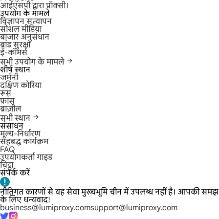
आईएसपी द्वारा प्रॉक्सी।
उपयोग के मामले
विज्ञापन सत्यापन
सोशल मीडिया
बाजार अनुसंधान
ब्रांड सुरक्षा
ई-कॉमर्स
सभी उपयोग के मामले
शीर्ष स्थान
जर्मनी
दक्षिण कोरिया
रूस
फ्रांस
ब्राज़ील
सभी स्थान
संसाधन
मूल्य-निर्धारण
सहबद्ध कार्यक्रम
FAQ
उपयोगकर्ता गाइड
चिट्ठा
संपर्क करें
नीतिगत कारणों से यह सेवा मुख्यभूमि चीन में उपलब्ध नहीं है। आपकी समझ
के लिए धन्यवाद!
business@lumiproxy.com
support@lumiproxy.com