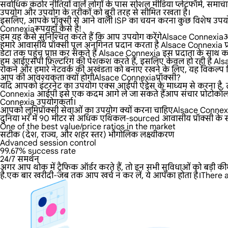
सर्वाधिक कठोर नीतियों वाले लोगों के पास सोशल मीडिया प्लेटफॉर्म, समाचार
उपयोग और उपयोग के तरीकों को बुरी तरह से सीमित रखता है।
इसलिए, आपके प्रॉक्सी से आने वाली ISP का चयन करना कुछ विशेष उपयोग
Connexiaरूपयहाँ कैसे है!
हम यह कैसे सुनिश्चित करते हैं कि आप उपयोग करेंगेAlsace Connex
हमारे आवासीय प्रॉक्सी पूल अनगिनत प्रदान करता है Alsace Connexia प्रॉक
डेटा तक पहुंच प्राप्त कर सकते हैं Alsace Connexia इस प्रदाता के साथ काम 
हम आईएसपी फ़िल्टरिंग की पेशकश करते हैं, इसलिए केवल हो रही है Alsa
रोकने और हमारे नेटवर्क की अखंडता को बनाए रखने के लिए, यह विकल्प डिफ
आप की आवश्यकता क्यों होगीAlsace Connexiaप्रॉक्सी?
यदि आपको इंटरनेट का उपयोग एक्स आईपी ऐड्रेस के माध्यम से करना है, तो
Connexia आईपी इसे एक कदम आगे ले जा सकते हैंआप संचार प्रोटोकॉल का
Connexia उपयोगकर्ता।
आपको लुमिप्रॉक्सी सेवाओं का उपयोग क्यों करना चाहिएAlsace Conne
दुनिया भर में 90 मीटर से अधिक एथिकल-sourced आवासीय प्रॉक्सी के साथ
One of the best value/price ratios in the market
सटीक (देश, राज्य, और शहर स्तर) भौगोलिक लक्ष्यीकरण
Advanced session control
99.67% success rate
24/7 समर्थन
अगर आप थोक में ट्रैफिक ऑर्डर करते हैं, तो इन सभी सुविधाओं को बड़ी क
है.एक बार खरीदी-जब तक आप खर्च न कर लें, ये आपका होता है।There 