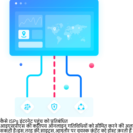
कैसे ISPs इंटरनेट पहुंच को प्रतिबंधित
आइएसपीएस की कतिपय ऑनलाइन गतिविधियों को सीमित करने की अलग-अलग नीत
सकती है।इस तरह की साइट्स आमतौर पर वयस्क कंटेंट को होस्ट करती हैं या 