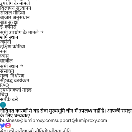
उपयोग के मामले
विज्ञापन सत्यापन
सोशल मीडिया
बाजार अनुसंधान
ब्रांड सुरक्षा
ई-कॉमर्स
सभी उपयोग के मामले
शीर्ष स्थान
जर्मनी
दक्षिण कोरिया
रूस
फ्रांस
ब्राज़ील
सभी स्थान
संसाधन
मूल्य-निर्धारण
सहबद्ध कार्यक्रम
FAQ
उपयोगकर्ता गाइड
चिट्ठा
संपर्क करें
नीतिगत कारणों से यह सेवा मुख्यभूमि चीन में उपलब्ध नहीं है। आपकी समझ
के लिए धन्यवाद!
business@lumiproxy.com
support@lumiproxy.com
सेवा की शर्तें
वापसी नीति
गोपनीयता नीति