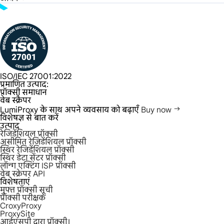
ISO/IEC 27001:2022
प्रमाणित उत्पाद:
प्रॉक्सी समाधान
वेब स्क्रैपर
LumiProxy के साथ अपने व्यवसाय को बढ़ाएँ
Buy now
विशेषज्ञ से बात करें
उत्पाद
रेजिडेंशियल प्रॉक्सी
असीमित रेजिडेंशियल प्रॉक्सी
स्थिर रेजिडेंशियल प्रॉक्सी
स्थिर डेटा सेंटर प्रॉक्सी
लॉन्ग एक्टिंग ISP प्रॉक्सी
वेब स्क्रेपर API
विशेषताएं
मुफ्त प्रॉक्सी सूची
प्रॉक्सी परीक्षक
CroxyProxy
ProxySite
आईएसपी द्वारा प्रॉक्सी।