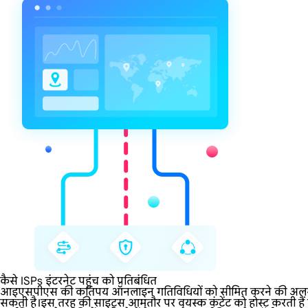
कैसे ISPs इंटरनेट पहुंच को प्रतिबंधित
आइएसपीएस की कतिपय ऑनलाइन गतिविधियों को सीमित करने की अलग-अलग नीत
सकती है।इस तरह की साइट्स आमतौर पर वयस्क कंटेंट को होस्ट करती हैं या 