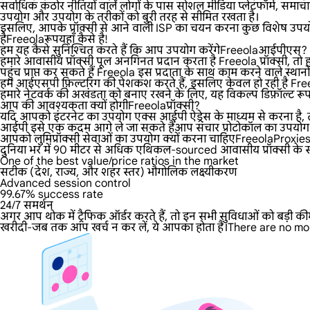
सर्वाधिक कठोर नीतियों वाले लोगों के पास सोशल मीडिया प्लेटफॉर्म, समाचार
उपयोग और उपयोग के तरीकों को बुरी तरह से सीमित रखता है।
इसलिए, आपके प्रॉक्सी से आने वाली ISP का चयन करना कुछ विशेष उपयोग
हैFreeolaरूपयहाँ कैसे है!
हम यह कैसे सुनिश्चित करते हैं कि आप उपयोग करेंगेFreeolaआईपीएस?
हमारे आवासीय प्रॉक्सी पूल अनगिनत प्रदान करता है Freeola प्रॉक्सी, तो ह
पहुंच प्राप्त कर सकते हैं Freeola इस प्रदाता के साथ काम करने वाले स्थानों स
हम आईएसपी फ़िल्टरिंग की पेशकश करते हैं, इसलिए केवल हो रही है Free
हमारे नेटवर्क की अखंडता को बनाए रखने के लिए, यह विकल्प डिफ़ॉल्ट रूप
आप की आवश्यकता क्यों होगीFreeolaप्रॉक्सी?
यदि आपको इंटरनेट का उपयोग एक्स आईपी ऐड्रेस के माध्यम से करना है, तो
आईपी इसे एक कदम आगे ले जा सकते हैंआप संचार प्रोटोकॉल का उपयोग कर 
आपको लुमिप्रॉक्सी सेवाओं का उपयोग क्यों करना चाहिएFreeolaProxie
दुनिया भर में 90 मीटर से अधिक एथिकल-sourced आवासीय प्रॉक्सी के साथ,
One of the best value/price ratios in the market
सटीक (देश, राज्य, और शहर स्तर) भौगोलिक लक्ष्यीकरण
Advanced session control
99.67% success rate
24/7 समर्थन
अगर आप थोक में ट्रैफिक ऑर्डर करते हैं, तो इन सभी सुविधाओं को बड़ी की
खरीदी-जब तक आप खर्च न कर लें, ये आपका होता है।There are no mon